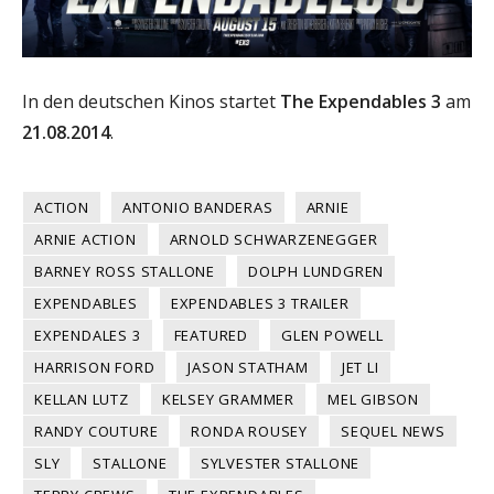
In den deutschen Kinos startet
The Expendables 3
am
21.08.2014
.
ACTION
ANTONIO BANDERAS
ARNIE
ARNIE ACTION
ARNOLD SCHWARZENEGGER
BARNEY ROSS STALLONE
DOLPH LUNDGREN
EXPENDABLES
EXPENDABLES 3 TRAILER
EXPENDALES 3
FEATURED
GLEN POWELL
HARRISON FORD
JASON STATHAM
JET LI
KELLAN LUTZ
KELSEY GRAMMER
MEL GIBSON
RANDY COUTURE
RONDA ROUSEY
SEQUEL NEWS
SLY
STALLONE
SYLVESTER STALLONE