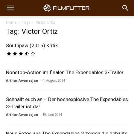
Home
Tags
Victor Ortiz
Tag: Victor Ortiz
Southpaw (2015) Kritik
Nonstop-Action im finalen The Expendables 3-Trailer
Arthur Awanesjan
-
4. August 2014
Schnallt euch an – Der hochexplosive The Expendables
3-Trailer ist da!
Arthur Awanesjan
-
19. Juni 2014
Neue Fotos aus The Expendables 3 zeigen die geballte