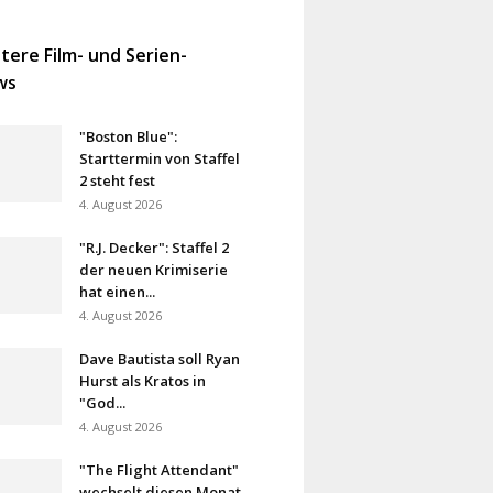
tere Film- und Serien-
ws
"Boston Blue":
Starttermin von Staffel
2 steht fest
4. August 2026
"R.J. Decker": Staffel 2
der neuen Krimiserie
hat einen...
4. August 2026
Dave Bautista soll Ryan
Hurst als Kratos in
"God...
4. August 2026
"The Flight Attendant"
wechselt diesen Monat