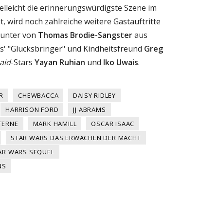
vielleicht die erinnerungswürdigste Szene im
, wird noch zahlreiche weitere Gastauftritte
runter von
Thomas Brodie-Sangster
aus
ams' "Glücksbringer" und Kindheitsfreund
Greg
aid
-Stars
Yayan Ruhian
und
Iko Uwais
.
R
CHEWBACCA
DAISY RIDLEY
HARRISON FORD
JJ ABRAMS
TERNE
MARK HAMILL
OSCAR ISAAC
STAR WARS DAS ERWACHEN DER MACHT
AR WARS SEQUEL
NS