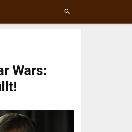
tar Wars:
lt!