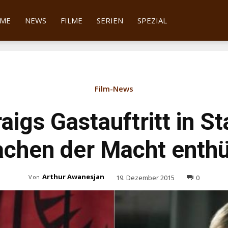
tter
ME
NEWS
FILME
SERIEN
SPEZIAL
Film-News
aigs Gastauftritt in S
chen der Macht enthül
Arthur Awanesjan
19. Dezember 2015
0
Von