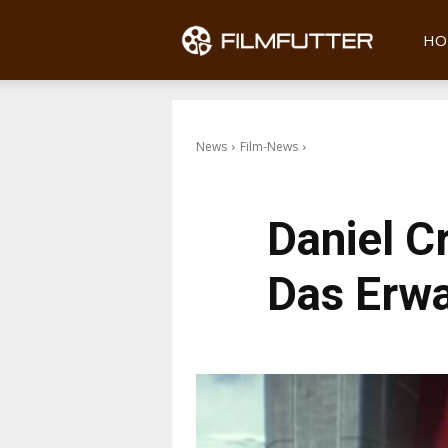
Filmfu
HO
News
Film-News
Daniel Cr
Das Erwa