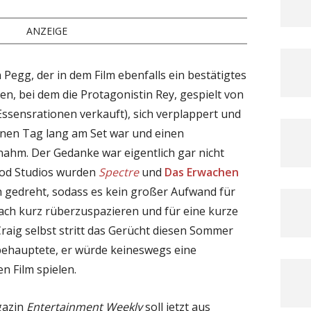
ANZEIGE
n Pegg, der in dem Film ebenfalls ein bestätigtes
ien, bei dem die Protagonistin Rey, gespielt von
 Essensrationen verkauft), sich verplappert und
einen Tag lang am Set war und einen
rnahm. Der Gedanke war eigentlich gar nicht
ood Studios wurden
Spectre
und
Das Erwachen
ch gedreht, sodass es kein großer Aufwand für
ach kurz rüberzuspazieren und für eine kurze
Craig selbst stritt das Gerücht diesen Sommer
behauptete, er würde keineswegs eine
n Film spielen.
gazin
Entertainment Weekly
soll jetzt aus