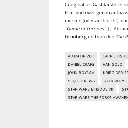
Craig hat als Gastdarsteller 
Film, doch wer genau aufpasst
merken (oder auch nicht), da
"Game of Thrones"
, J.J. Abr
Grunberg
und von den
The-R
ADAM DRIVER
CARRIE FISHE
DANIEL CRAIG
HAN SOLO
JOHN BOYEGA
KRIEG DER S
SEQUEL NEWS
STAR WARS
STAR WARS EPISODE VII
ST
STAR WARS THE FORCE AWAKE