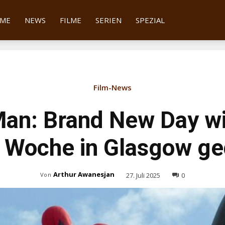
tter
ME
NEWS
FILME
SERIEN
SPEZIAL
Film-News
an: Brand New Day wi
 Woche in Glasgow ge
Arthur Awanesjan
27. Juli 2025
0
Von