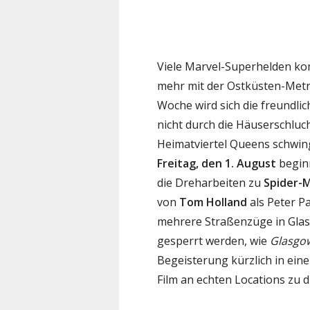
Viele Marvel-Superhelden ko
mehr mit der Ostküsten-Metro
Woche wird sich die freundli
nicht durch die Häuserschlu
Heimatviertel Queens schwi
Freitag, den 1. August
beginn
die Dreharbeiten zu
Spider-
von
Tom Holland
als Peter P
mehrere Straßenzüge in Glas
gesperrt werden, wie
Glasgo
Begeisterung kürzlich in ein
Film an echten Locations zu 