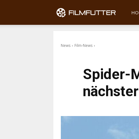
Filmfu
HO
News
Film-News
Spider-M
nächster