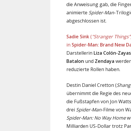
die Anweisung gab, die Finger
animierte
Spider-Man
-Trilog
abgeschlossen ist.
Sadie Sink
(
"Stranger Things"
in
Spider-Man: Brand New D
Darstellerin
Liza Colón-Zayas
Batalon
und
Zendaya
werden 
reduzierte Rollen haben.
Destin Daniel Cretton (
Shang-
übernimmt die Regie des ne
die Fußstapfen von Jon Watts.
drei
Spider-Man
-Filme von Wa
Spider-Man: No Way Home
wu
Milliarden US-Dollar trotz P