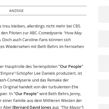
ANZEIGE
 treu bleiben, allerdings nicht mehr bei CBS.
r den Piloten zur ABC-Comedyserie
"How May
. Doch auch Caroline-Fans können sich
iges Wiedersehen mit Beth Behrs im Fernsehen
er Hauptrolle des Serienpiloten
"Our People"
"Empire"
-Schöpfer Lee Daniels produziert, ist
lash-Comedyserie und das Remake der
as Original handelt von der turbulenten Ehe
pier. In
"Our People"
wird Beth Behrs Jenny,
 einer Familie aus dem Mittleren Westen der
r Abel (
Bernard David Jones
aus
"The Mayor"
)