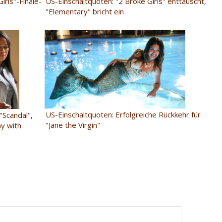
irls"-Finale-
US-Einschaltquoten: "2 Broke Girls" enttäuscht,
"Elementary" bricht ein
US-Einschaltquoten: Erfolgreiche Rückkehr für
"Scandal",
"Jane the Virgin"
ay with