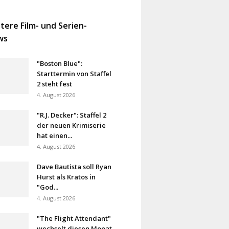
tere Film- und Serien-
ws
"Boston Blue":
Starttermin von Staffel
2 steht fest
4. August 2026
"R.J. Decker": Staffel 2
der neuen Krimiserie
hat einen...
4. August 2026
Dave Bautista soll Ryan
Hurst als Kratos in
"God...
4. August 2026
"The Flight Attendant"
wechselt diesen Monat