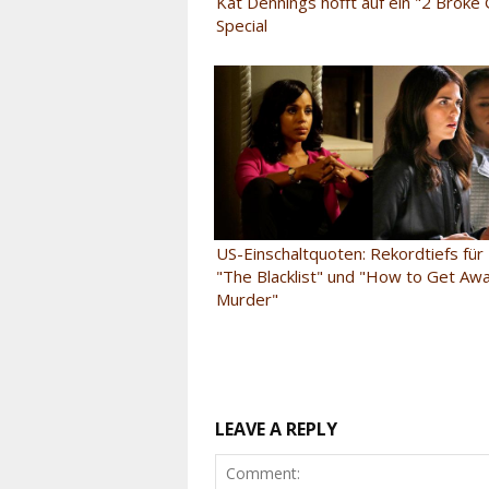
Kat Dennings hofft auf ein "2 Broke G
Special
US-Einschaltquoten: Rekordtiefs für 
"The Blacklist" und "How to Get Aw
Murder"
LEAVE A REPLY