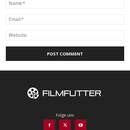
Na
Ema
Web
Folge uns