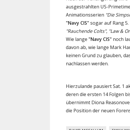
ausgestrahlten US-Primetim
Animationsserien
"Die Simps
"Navy CIS"
sogar auf Rang 5. 
"Rauchende Colts"
,
"Law & Or
Wie lange
"Navy CIS"
noch lau
davon ab, wie lange Mark Har
keinen Grund zu glauben, das
nachlassen werden.
Hierzulande pausiert Sat. 1 a
deren die ersten 14 Folgen bis
übernimmt Diona Reasonover 
die Position der neuen Forens