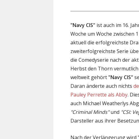
"Navy CIS"
ist auch im 16. Ja
Woche um Woche zwischen 11 
aktuell die erfolgreichste D
zweiterfolgreichste Serie üb
die Comedyserie nach der aktu
Herbst den Thorn vermutlich
weltweit gehört
"Navy CIS"
se
Daran änderte auch nichts
de
Pauley Perrette als Abby
. Di
auch Michael Weatherlys Abga
"Criminal Minds"
und
"CSI: Ve
Darsteller aus ihrer Besetzu
Nach der Verlängerung wird