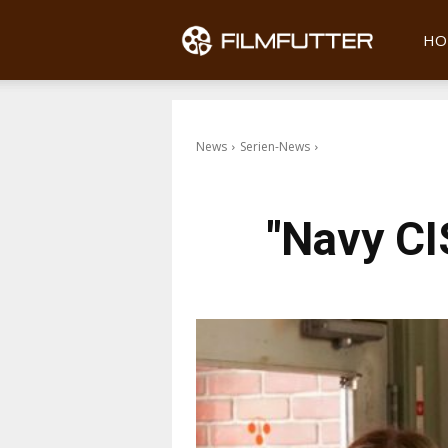
Filmfu
HO
News
Serien-News
"Navy CIS