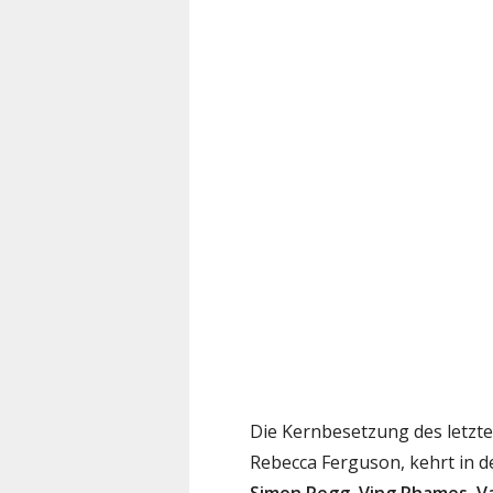
Die Kernbesetzung des letzte
Rebecca Ferguson, kehrt in d
Simon Pegg
,
Ving Rhames
,
V