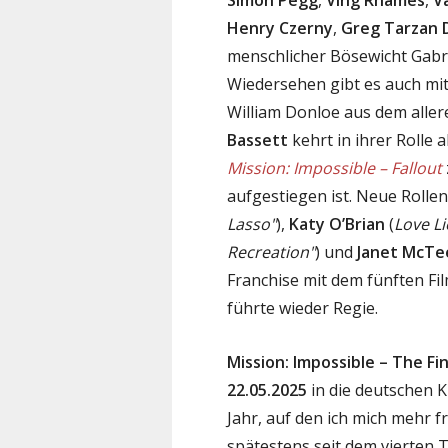
Henry Czerny
,
Greg Tarzan 
menschlicher Bösewicht Gabri
Wiedersehen gibt es auch mi
William Donloe aus dem alle
Bassett
kehrt in ihrer Rolle 
Mission: Impossible – Fallout
aufgestiegen ist. Neue Roll
Lasso"
),
Katy O’Brian
(
Love Li
Recreation"
) und
Janet McTe
Franchise mit dem fünften F
führte wieder Regie.
Mission: Impossible – The Fi
22.05.2025
in die deutschen K
Jahr, auf den ich mich mehr fr
spätestens seit dem vierten 