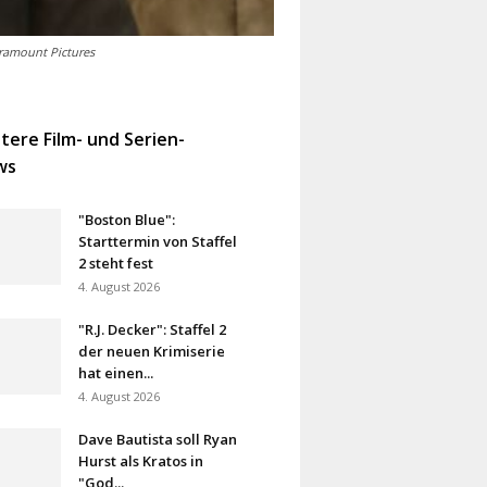
aramount Pictures
tere Film- und Serien-
ws
"Boston Blue":
Starttermin von Staffel
2 steht fest
4. August 2026
"R.J. Decker": Staffel 2
der neuen Krimiserie
hat einen...
4. August 2026
Dave Bautista soll Ryan
Hurst als Kratos in
"God...