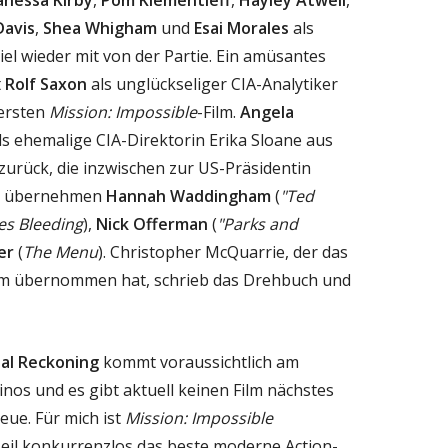
Davis
,
Shea Whigham
und
Esai Morales
als
el wieder mit von der Partie. Ein amüsantes
t
Rolf Saxon
als unglückseliger CIA-Analytiker
rersten
Mission: Impossible
-Film.
Angela
als ehemalige CIA-Direktorin Erika Sloane aus
zurück, die inzwischen zur US-Präsidentin
en übernehmen
Hannah Waddingham
(
"Ted
es Bleeding
),
Nick Offerman
(
"Parks and
er
(
The Menu
). Christopher McQuarrie, der das
ilm übernommen hat, schrieb das Drehbuch und
nal Reckoning
kommt voraussichtlich am
inos und es gibt aktuell keinen Film nächstes
eue. Für mich ist
Mission: Impossible
Teil konkurrenzlos das beste moderne Action-