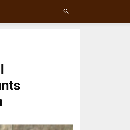
l
unts
n