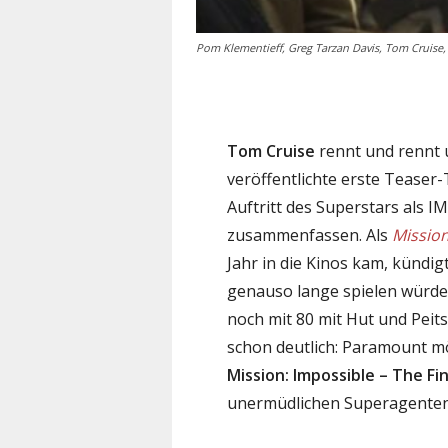
Pom Klementieff, Greg Tarzan Davis, Tom Cruise,
Tom Cruise
rennt und rennt u
veröffentlichte erste Teaser-
Auftritt des Superstars als 
zusammenfassen. Als
Mission
Jahr in die Kinos kam, kündig
genauso lange spielen würde 
noch mit 80 mit Hut und Peits
schon deutlich: Paramount m
Mission: Impossible – The Fi
unermüdlichen Superagenten 