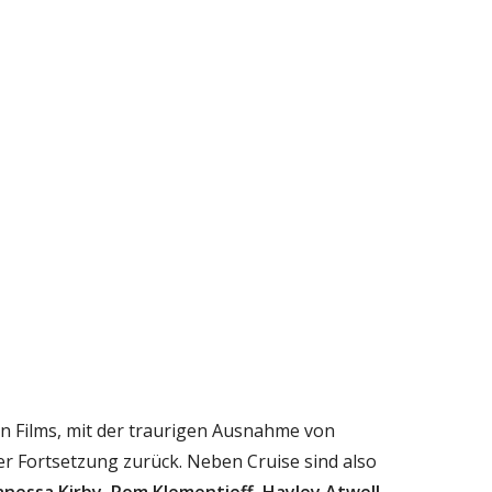
n Films, mit der traurigen Ausnahme von
er Fortsetzung zurück. Neben Cruise sind also
anessa Kirby
,
Pom Klementieff
,
Hayley Atwell
,