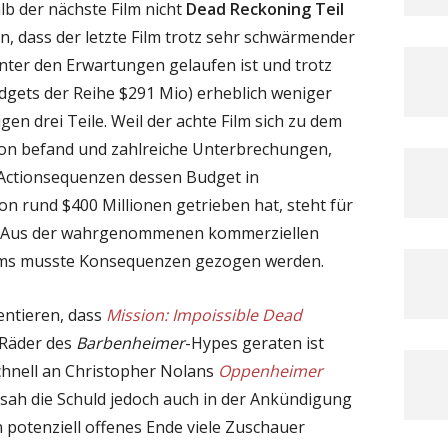
lb der nächste Film nicht
Dead Reckoning Teil
an, dass der letzte Film trotz sehr schwärmender
nter den Erwartungen gelaufen ist und trotz
dgets der Reihe $291 Mio) erheblich weniger
en drei Teile. Weil der achte Film sich zu dem
tion befand und zahlreiche Unterbrechungen,
Actionsequenzen dessen Budget in
 rund $400 Millionen getrieben hat, steht für
el. Aus der wahrgenommenen kommerziellen
ilms musste Konsequenzen gezogen werden.
ntieren, dass
Mission: Impoissible Dead
 Räder des
Barbenheimer
-Hypes geraten ist
hnell an Christopher Nolans
Oppenheimer
sah die Schuld jedoch auch in der Ankündigung
in potenziell offenes Ende viele Zuschauer