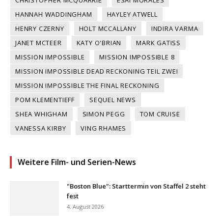
HANNAH WADDINGHAM
HAYLEY ATWELL
HENRY CZERNY
HOLT MCCALLANY
INDIRA VARMA
JANET MCTEER
KATY O'BRIAN
MARK GATISS
MISSION IMPOSSIBLE
MISSION IMPOSSIBLE 8
MISSION IMPOSSIBLE DEAD RECKONING TEIL ZWEI
MISSION IMPOSSIBLE THE FINAL RECKONING
POM KLEMENTIEFF
SEQUEL NEWS
SHEA WHIGHAM
SIMON PEGG
TOM CRUISE
VANESSA KIRBY
VING RHAMES
Weitere Film- und Serien-News
"Boston Blue": Starttermin von Staffel 2 steht
fest
4. August 2026