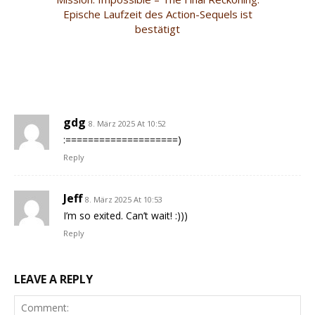
Epische Laufzeit des Action-Sequels ist
bestätigt
gdg
8. März 2025 At 10:52
:====================)
Reply
Jeff
8. März 2025 At 10:53
I’m so exited. Can’t wait! :)))
Reply
LEAVE A REPLY