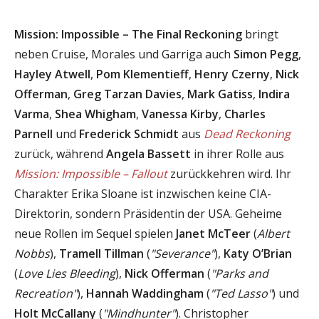
Mission: Impossible – The Final Reckoning
bringt
neben Cruise, Morales und Garriga auch
Simon Pegg
,
Hayley Atwell
,
Pom Klementieff
,
Henry Czerny
,
Nick
Offerman
,
Greg Tarzan Davies
,
Mark Gatiss
,
Indira
Varma
,
Shea Whigham
,
Vanessa Kirby
,
Charles
Parnell
und
Frederick Schmidt
aus
Dead Reckoning
zurück, während
Angela Bassett
in ihrer Rolle aus
Mission: Impossible – Fallout
zurückkehren wird. Ihr
Charakter Erika Sloane ist inzwischen keine CIA-
Direktorin, sondern Präsidentin der USA. Geheime
neue Rollen im Sequel spielen
Janet McTeer
(
Albert
Nobbs
),
Tramell Tillman
(
"Severance"
),
Katy O’Brian
(
Love Lies Bleeding
),
Nick Offerman
(
"Parks and
Recreation"
),
Hannah Waddingham
(
"Ted Lasso"
) und
Holt McCallany
(
"Mindhunter"
). Christopher