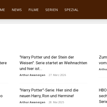
tter
ME
NEWS
FILME
SERIEN
SPEZIAL
"Harry Potter und der Stein der
Zum 
tere
Weisen": Serie startet an Weihnachten
vom 
und hier ist...
Arth
Arthur Awanesjan
-
27. März 2026
"Harry Potter"-Serie: Hier sind die
HBO 
co
neuen Harry, Ron und Hermine!
sech
Seri
Arthur Awanesjan
-
28. Mai 2025