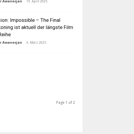
ur Awanesjan
-
15. April 2025
ion: Impossible – The Final
oning ist aktuell der längste Film
Reihe
ur Awanesjan
-
6. März 2025
Page 1 of 2