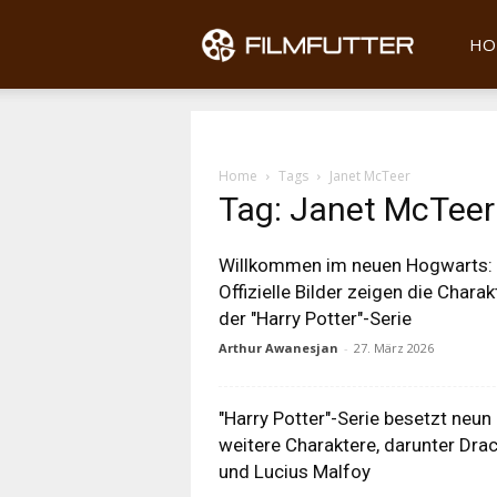
Filmfu
HO
Home
Tags
Janet McTeer
Tag: Janet McTeer
Willkommen im neuen Hogwarts:
Offizielle Bilder zeigen die Charak
der "Harry Potter"-Serie
Arthur Awanesjan
-
27. März 2026
"Harry Potter"-Serie besetzt neun
weitere Charaktere, darunter Dra
und Lucius Malfoy