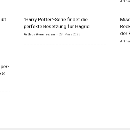
Arth
ibt
"Harry Potter"-Serie findet die
Miss
perfekte Besetzung für Hagrid
Reck
der 
Arthur Awanesjan
-
28. März 2025
Arth
per-
e 8