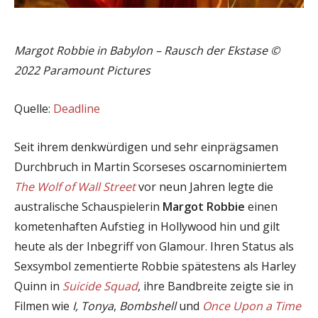
Margot Robbie in Babylon – Rausch der Ekstase ©
2022 Paramount Pictures
Quelle:
Deadline
Seit ihrem denkwürdigen und sehr einprägsamen
Durchbruch in Martin Scorseses oscarnominiertem
The Wolf of Wall Street
vor neun Jahren legte die
australische Schauspielerin
Margot Robbie
einen
kometenhaften Aufstieg in Hollywood hin und gilt
heute als der Inbegriff von Glamour. Ihren Status als
Sexsymbol zementierte Robbie spätestens als Harley
Quinn in
Suicide Squad
, ihre Bandbreite zeigte sie in
Filmen wie
I, Tonya
,
Bombshell
und
Once Upon a Time