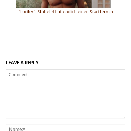
"Lucifer": Staffel 4 hat endlich einen Starttermin
LEAVE A REPLY
Comment:
Na