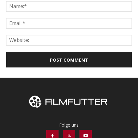
Na
Ema
Web
Folge uns