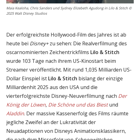
Maia Kealoha, Chris Sanders und Sydney Elizebeth Agudong in Lilo & Stitch ©
2025 Walt Disney Studios
Der erfolgreichste Hollywood-Film des Jahres ist ab
heute bei
Disney+
zu sehen: Die Realverfilmung des
oscarnominierten Zeichentrickfilms
Lilo & Stitch
wurde 103 Tage nach ihrem US-Kinostart beim
Streamer veröffentlicht. Mit rund 1,035 Milliarden US-
Dollar Einspiel ist
Lilo & Stitch
bislang der einzige
Milliardenhit 2025 aus den USA und die
vierterfolgreichste Disney-Neuverfilmung nach
Der
König der Löwen
,
Die Schöne und das Biest
und
Aladdin
. Der massive Kassenerfolg des Films räumte
jegliche Zweifel an der Lukrativität der
Neuadaptionen von Disneys Animationsklassikern,
die nach dem Misserfolg von
Schneewittchen