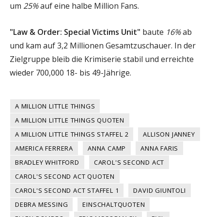
um
25%
auf eine halbe Million Fans.
"Law & Order: Special Victims Unit"
baute
16%
ab
und kam auf 3,2 Millionen Gesamtzuschauer. In der
Zielgruppe bleib die Krimiserie stabil und erreichte
wieder 700,000 18- bis 49-Jährige.
A MILLION LITTLE THINGS
A MILLION LITTLE THINGS QUOTEN
A MILLION LITTLE THINGS STAFFEL 2
ALLISON JANNEY
AMERICA FERRERA
ANNA CAMP
ANNA FARIS
BRADLEY WHITFORD
CAROL'S SECOND ACT
CAROL'S SECOND ACT QUOTEN
CAROL'S SECOND ACT STAFFEL 1
DAVID GIUNTOLI
DEBRA MESSING
EINSCHALTQUOTEN