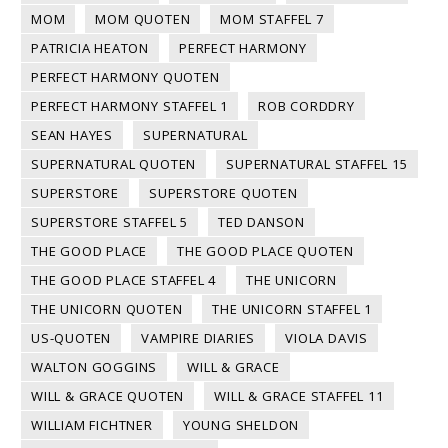
MOM
MOM QUOTEN
MOM STAFFEL 7
PATRICIA HEATON
PERFECT HARMONY
PERFECT HARMONY QUOTEN
PERFECT HARMONY STAFFEL 1
ROB CORDDRY
SEAN HAYES
SUPERNATURAL
SUPERNATURAL QUOTEN
SUPERNATURAL STAFFEL 15
SUPERSTORE
SUPERSTORE QUOTEN
SUPERSTORE STAFFEL 5
TED DANSON
THE GOOD PLACE
THE GOOD PLACE QUOTEN
THE GOOD PLACE STAFFEL 4
THE UNICORN
THE UNICORN QUOTEN
THE UNICORN STAFFEL 1
US-QUOTEN
VAMPIRE DIARIES
VIOLA DAVIS
WALTON GOGGINS
WILL & GRACE
WILL & GRACE QUOTEN
WILL & GRACE STAFFEL 11
WILLIAM FICHTNER
YOUNG SHELDON