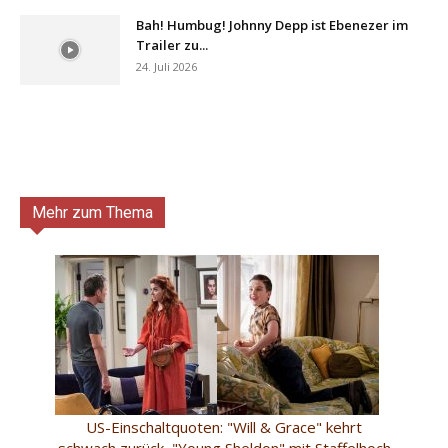
Bah! Humbug! Johnny Depp ist Ebenezer im
Trailer zu...
24. Juli 2026
Mehr zum Thema
US-Einschaltquoten: "Will & Grace" kehrt
schwach zurück, "Young Sheldon" mit Staffelhoch