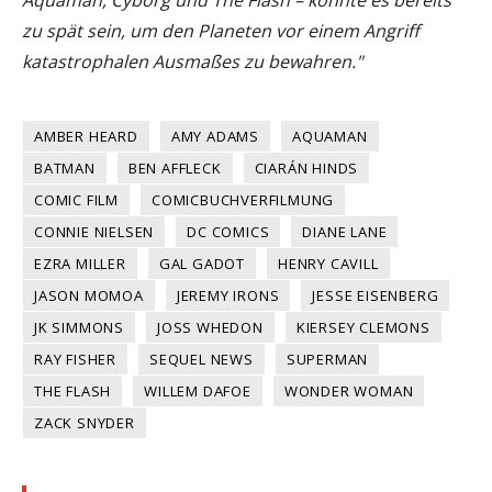
zu spät sein, um den Planeten vor einem Angriff
katastrophalen Ausmaßes zu bewahren."
AMBER HEARD
AMY ADAMS
AQUAMAN
BATMAN
BEN AFFLECK
CIARÁN HINDS
COMIC FILM
COMICBUCHVERFILMUNG
CONNIE NIELSEN
DC COMICS
DIANE LANE
EZRA MILLER
GAL GADOT
HENRY CAVILL
JASON MOMOA
JEREMY IRONS
JESSE EISENBERG
JK SIMMONS
JOSS WHEDON
KIERSEY CLEMONS
RAY FISHER
SEQUEL NEWS
SUPERMAN
THE FLASH
WILLEM DAFOE
WONDER WOMAN
ZACK SNYDER