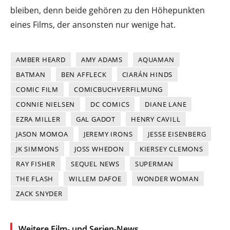
bleiben, denn beide gehören zu den Höhepunkten
eines Films, der ansonsten nur wenige hat.
AMBER HEARD
AMY ADAMS
AQUAMAN
BATMAN
BEN AFFLECK
CIARÁN HINDS
COMIC FILM
COMICBUCHVERFILMUNG
CONNIE NIELSEN
DC COMICS
DIANE LANE
EZRA MILLER
GAL GADOT
HENRY CAVILL
JASON MOMOA
JEREMY IRONS
JESSE EISENBERG
JK SIMMONS
JOSS WHEDON
KIERSEY CLEMONS
RAY FISHER
SEQUEL NEWS
SUPERMAN
THE FLASH
WILLEM DAFOE
WONDER WOMAN
ZACK SNYDER
Weitere Film- und Serien-News