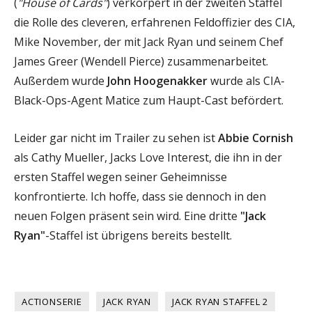
(
"House of Cards"
) verkörpert in der zweiten Staffel
die Rolle des cleveren, erfahrenen Feldoffizier des CIA,
Mike November, der mit Jack Ryan und seinem Chef
James Greer (Wendell Pierce) zusammenarbeitet.
Außerdem wurde
John Hoogenakker
wurde als CIA-
Black-Ops-Agent Matice zum Haupt-Cast befördert.
Leider gar nicht im Trailer zu sehen ist
Abbie Cornish
als Cathy Mueller, Jacks Love Interest, die ihn in der
ersten Staffel wegen seiner Geheimnisse
konfrontierte. Ich hoffe, dass sie dennoch in den
neuen Folgen präsent sein wird. Eine dritte
"Jack
Ryan"
-Staffel ist übrigens bereits bestellt.
ACTIONSERIE
JACK RYAN
JACK RYAN STAFFEL 2