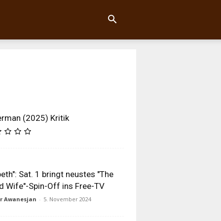
rman (2025) Kritik
beth": Sat. 1 bringt neustes "The
 Wife"-Spin-Off ins Free-TV
ur Awanesjan
-
5. November 2024