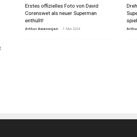
Erstes offizielles Foto von David
Dreh
Corenswet als neuer Superman
Supe
enthüllt!
spie
Arthur Awanesjan
-
7. Mai 2024
Arth
t