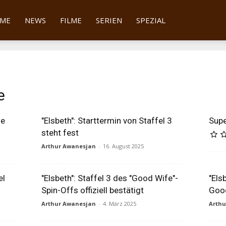
tter
ME
NEWS
FILME
SERIEN
SPEZIAL
e
ie
"Elsbeth": Starttermin von Staffel 3
Supe
steht fest
Arthur Awanesjan
-
16. August 2025
el
"Elsbeth": Staffel 3 des "Good Wife"-
"Els
Spin-Offs offiziell bestätigt
Good
Arthur Awanesjan
-
4. März 2025
Arth