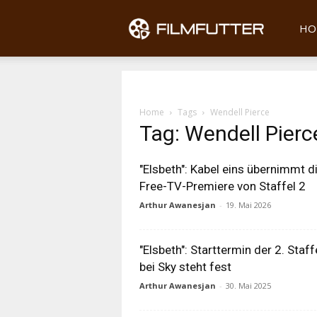
Filmfu
HO
Home
Tags
Wendell Pierce
Tag: Wendell Pierc
"Elsbeth": Kabel eins übernimmt d
Free-TV-Premiere von Staffel 2
Arthur Awanesjan
-
19. Mai 2026
"Elsbeth": Starttermin der 2. Staff
bei Sky steht fest
Arthur Awanesjan
-
30. Mai 2025