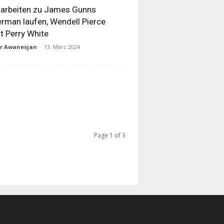
arbeiten zu James Gunns
rman laufen, Wendell Pierce
lt Perry White
ur Awanesjan
-
13. März 2024
Page 1 of 3