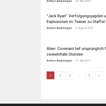
Arthur Awanesjan
-
24. Mai 2021
"Jack Ryan": Verfolgungsjagden 
Explosionen im Teaser zu Staffel
Arthur Awanesjan
-
9. August 2019
Alien: Covenant lief ursprünglich 
zweieinhalb Stunden
Arthur Awanesjan
-
31. Mai 2017
...
1
2
3
5