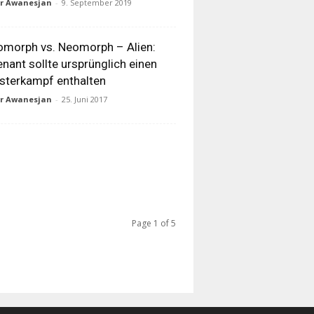
ur Awanesjan
-
9. September 2019
morph vs. Neomorph – Alien:
nant sollte ursprünglich einen
terkampf enthalten
ur Awanesjan
-
25. Juni 2017
Page 1 of 5