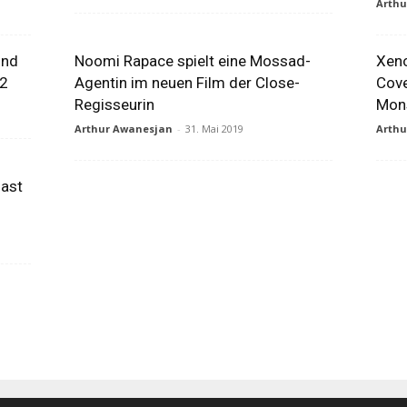
Arth
und
Noomi Rapace spielt eine Mossad-
Xeno
 2
Agentin im neuen Film der Close-
Cove
Regisseurin
Mons
Arthur Awanesjan
-
31. Mai 2019
Arth
fast