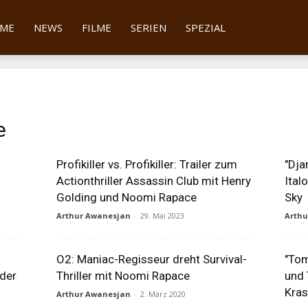
tter
ME
NEWS
FILME
SERIEN
SPEZIAL
e
Profikiller vs. Profikiller: Trailer zum
"Dja
Actionthriller Assassin Club mit Henry
Ital
Golding und Noomi Rapace
Sky
Arthur Awanesjan
-
29. Mai 2023
Arth
O2: Maniac-Regisseur dreht Survival-
"Tom
 der
Thriller mit Noomi Rapace
und 
Kras
Arthur Awanesjan
-
2. März 2020