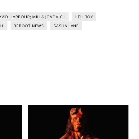
AVID HARBOUR; MILLA JOVOVICH
HELLBOY
LL
REBOOT NEWS
SASHA LANE