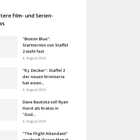
tere Film- und Serien-
ws
"Boston Blue":
Starttermin von Staffel
2 steht fest
4. August 2026
"R.J. Decker": Staffel 2
der neuen Krimiserie
hat einen...
4. August 2026
Dave Bautista soll Ryan
Hurst als Kratos in
"God...
4. August 2026
"The Flight Attendant"
wechselt diesen Monat