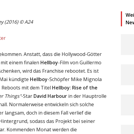
Wei
y (2016)
©
A24
Ne
ter
bekommen. Anstatt, dass die Hollywood-Götter
 mit einem finalen
Hellboy
-Film von Guillermo
chenken, wird das Franchise rebootet. Es ist
m Mai kündigte
Hellboy
-Schöpfer Mike Mignola
s Reboots mit dem Titel
Hellboy: Rise of the
er Things"
-Star
David Harbour
in der Hauptrolle
hall. Normalerweise entwickeln sich solche
 langsam, doch in diesem Fall verlief die
m Hintergrund, sodass das Projekt bei seiner
 war. Kommenden Monat werden die