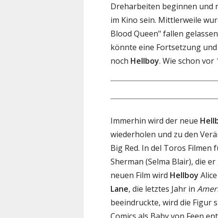
Dreharbeiten beginnen und n
im Kino sein. Mittlerweile wur
Blood Queen" fallen gelasse
könnte eine Fortsetzung und 
noch
Hellboy
. Wie schon vor 
Immerhin wird der neue
Hell
wiederholen und zu den Verä
Big Red. In del Toros Filmen 
Sherman (Selma Blair), die e
neuen Film wird
Hellboy
Alic
Lane
, die letztes Jahr in
Amer
beeindruckte, wird die Figur s
Comics als Baby von Feen en