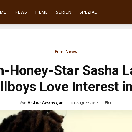
tter
ME
NEWS
FILME
SERIEN
SPEZIAL
Film-News
n-Honey-Star Sasha L
ellboys Love Interest 
Arthur Awanesjan
18. August 2017
0
Von