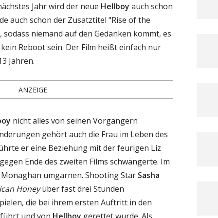
ächstes Jahr wird der neue
Hellboy
auch schon
de auch schon der Zusatztitel "Rise of the
n, sodass niemand auf den Gedanken kommt, es
kein Reboot sein. Der Film heißt einfach nur
13 Jahren.
ANZEIGE
boy
nicht alles von seinen Vorgängern
nderungen gehört auch die Frau im Leben des
führte er eine Beziehung mit der feurigen Liz
r gegen Ende des zweiten Films schwängerte. Im
e Monaghan umgarnen. Shooting Star
Sasha
ican Honey
über fast drei Stunden
pielen, die bei ihrem ersten Auftritt in den
tführt und von
Hellboy
gerettet wurde. Als