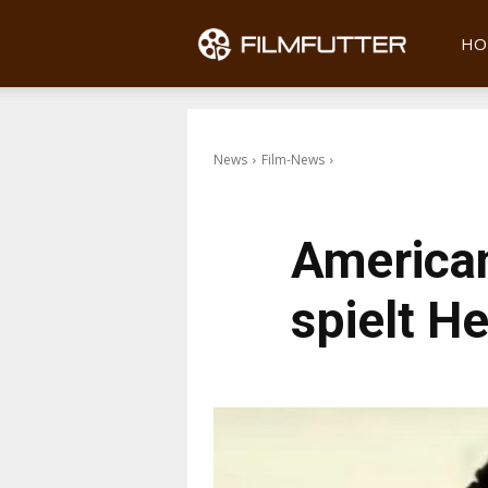
Filmfu
HO
News
Film-News
America
spielt H