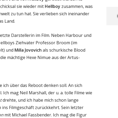
chicksal sie wieder mit
Hellboy
zusammen, was
welt zu tun hat. Sie verlieben sich ineinander
as Land.
besetzte Darstellerin im Film. Neben Harbour und
Hellboys Ziehvater Professor Broom (im
elt) und
Milla Jovovich
als schurkische Blood
t die mächtige Hexe Nimue aus der Artus-
e ich über das Reboot denken soll. An sich
l. Ich mag Neil Marshall, der u. a. tolle Filme wie
t
drehte, und ich habe mich schon lange
 ins Filmgeschäft zurückkehrt. Sein letzter
on
mit Michael Fassbender. Ich mag die Figur