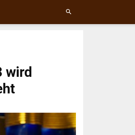
3 wird
eht