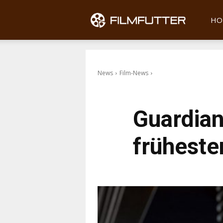
Filmfu
HO
News
Film-News
Guardian
früheste