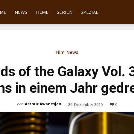
tter
ME
NEWS
FILME
SERIEN
SPEZIAL
Film-News
ds of the Galaxy Vol. 
ns in einem Jahr gedr
Arthur Awanesjan
26. Dezember 2019
0
Von