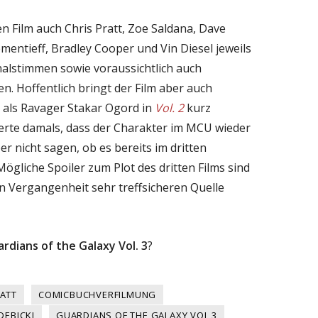
n Film auch Chris Pratt, Zoe Saldana, Dave
mentieff, Bradley Cooper und Vin Diesel jeweils
nalstimmen sowie voraussichtlich auch
n. Hoffentlich bringt der Film aber auch
r als Ravager Stakar Ogord in
Vol. 2
kurz
herte damals, dass der Charakter im MCU wieder
r nicht sagen, ob es bereits im dritten
 Mögliche Spoiler zum Plot des dritten Films sind
in Vergangenheit sehr treffsicheren Quelle
rdians of the Galaxy Vol. 3
?
RATT
COMICBUCHVERFILMUNG
DEBICKI
GUARDIANS OF THE GALAXY VOL 3