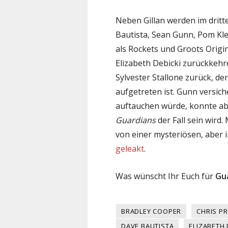
Neben Gillan werden im dritte
Bautista, Sean Gunn, Pom Kle
als Rockets und Groots Origi
Elizabeth Debicki zurückkehre
Sylvester Stallone zurück, de
aufgetreten ist. Gunn versic
auftauchen würde, konnte abe
Guardians
der Fall sein wird.
von einer mysteriösen, aber 
geleakt
.
Was wünscht Ihr Euch für
Gua
BRADLEY COOPER
CHRIS P
DAVE BAUTISTA
ELIZABETH 