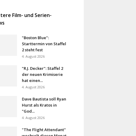
tere Film- und Serien-
ws
"Boston Blue":
Starttermin von Staffel
2 steht fest
4. August 2026
"R.J. Decker": Staffel 2
der neuen Krimiserie
hat einen...
4. August 2026
Dave Bautista soll Ryan
Hurst als Kratos in
"God...
4. August 2026
"The Flight Attendant"
wechselt diesen Monat