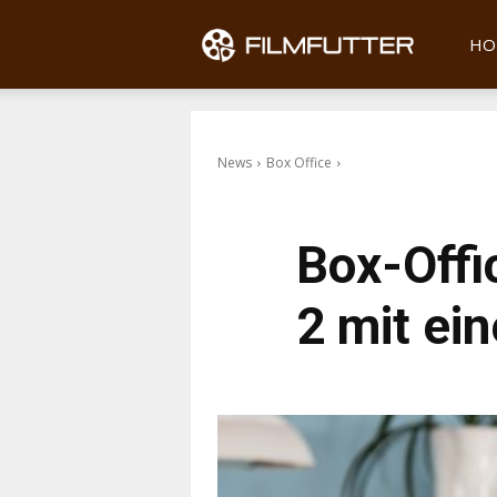
Filmfu
HO
News
Box Office
Box-Offi
2 mit ei