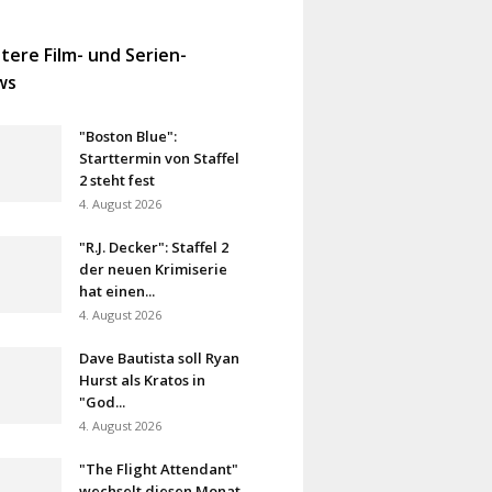
tere Film- und Serien-
ws
"Boston Blue":
Starttermin von Staffel
2 steht fest
4. August 2026
"R.J. Decker": Staffel 2
der neuen Krimiserie
hat einen...
4. August 2026
Dave Bautista soll Ryan
Hurst als Kratos in
"God...
4. August 2026
"The Flight Attendant"
wechselt diesen Monat