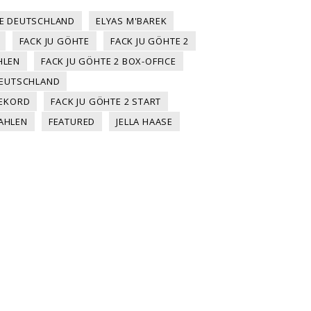
CE DEUTSCHLAND
ELYAS M'BAREK
FACK JU GÖHTE
FACK JU GÖHTE 2
HLEN
FACK JU GÖHTE 2 BOX-OFFICE
 DEUTSCHLAND
REKORD
FACK JU GÖHTE 2 START
AHLEN
FEATURED
JELLA HAASE