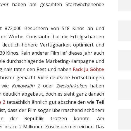
cent
haben am gesamten Startwochenende
mit 872,000 Besuchern von 518 Kinos an und
iten Woche. Constantin hat die Erfolgschancen
 deutlich höhere Verfügbarkeit optimiert und
30 Kinos. Kein anderer Film lief dieses Jahr auch
 Die durchschlagende Marketing-Kampagne und
iginals taten den Rest und haben
Fack Ju Göhte
buster gemacht. Viele deutsche Fortsetzungen
n wie
Kokowääh 2
oder
Zweiohrküken
haben
deutlich abgebaut, doch es sieht ganz danach
e 2
tatsächlich ähnlich gut abschneiden wie Teil
ist, dass der Film sogar überraschend schönem
en der Republik trotzen konnte. Am
bis zu 2 Millionen Zuschsuern erreichen. Das