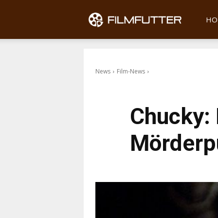
Filmfu
HO
News
Film-News
Chucky: 
Mörderp