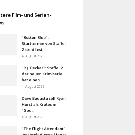
tere Film- und Serien-
ws
"Boston Blue":
Starttermin von Staffel
2 steht fest
4. August 2026
"R.J. Decker": Staffel 2
der neuen Krimiserie
hat einen...
4. August 2026
Dave Bautista soll Ryan
Hurst als Kratos in
"God...
4. August 2026
"The Flight Attendant"
wechselt diesen Monat