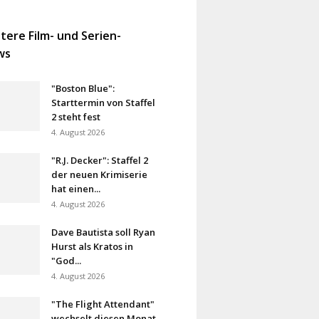
tere Film- und Serien-
ws
"Boston Blue":
Starttermin von Staffel
2 steht fest
4. August 2026
"R.J. Decker": Staffel 2
der neuen Krimiserie
hat einen...
4. August 2026
Dave Bautista soll Ryan
Hurst als Kratos in
"God...
4. August 2026
"The Flight Attendant"
wechselt diesen Monat