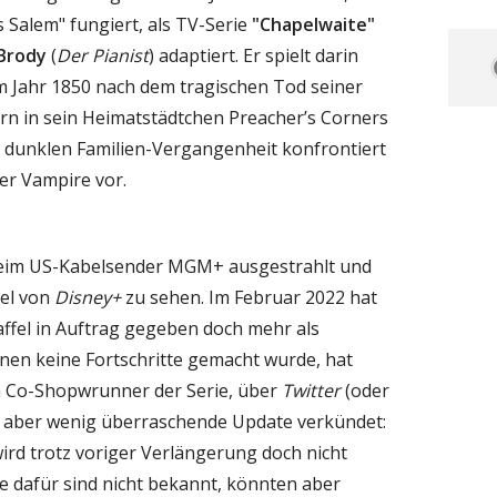
 Salem" fungiert, als TV-Serie
"Chapelwaite"
Brody
(
Der Pianist
) adaptiert. Er spielt darin
m Jahr 1850 nach dem tragischen Tod seiner
ern in sein Heimatstädtchen Preacher’s Corners
r dunklen Familien-Vergangenheit konfrontiert
er Vampire vor.
eim US-Kabelsender MGM+ ausgestrahlt und
el von
Disney+
zu sehen. Im Februar 2022 hat
affel in Auftrag gegeben doch mehr als
enen keine Fortschritte gemacht wurde, hat
den Co-Shopwrunner der Serie, über
Twitter
(oder
e, aber wenig überraschende Update verkündet:
ird trotz voriger Verlängerung doch nicht
dafür sind nicht bekannt, könnten aber