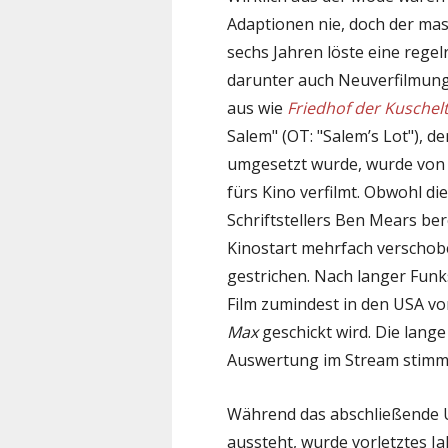
Adaptionen nie, doch der mas
sechs Jahren löste eine rege
darunter auch Neuverfilmung
aus wie
Friedhof der Kuschelt
Salem" (OT: "Salem’s Lot"), de
umgesetzt wurde, wurde vo
fürs Kino verfilmt. Obwohl di
Schriftstellers Ben Mears be
Kinostart mehrfach verschobe
gestrichen. Nach langer Funks
Film zumindest in den USA vo
Max
geschickt wird. Die lang
Auswertung im Stream stimmt 
Während das abschließende 
aussteht, wurde vorletztes Ja