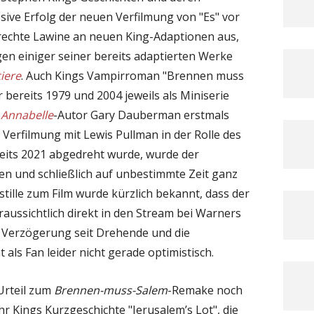
sive Erfolg der neuen Verfilmung von "Es" vor
lrechte Lawine an neuen King-Adaptionen aus,
en einiger seiner bereits adaptierten Werke
iere
. Auch Kings Vampirroman "Brennen muss
r bereits 1979 und 2004 jeweils als Miniserie
n
Annabelle
-Autor Gary Dauberman erstmals
e Verfilmung mit Lewis Pullman in der Rolle des
reits 2021 abgedreht wurde, wurde der
n und schließlich auf unbestimmte Zeit ganz
tille zum Film wurde kürzlich bekannt, dass der
raussichtlich direkt in den Stream bei Warners
e Verzögerung seit Drehende und die
als Fan leider nicht gerade optimistisch.
Urteil zum
Brennen-muss-Salem
-Remake noch
hr Kings Kurzgeschichte "Jerusalem’s Lot", die