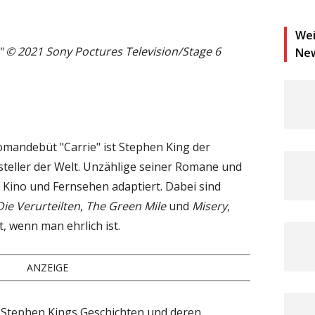
Wei
" © 2021 Sony Poctures Television/Stage 6
Ne
mandebüt "Carrie" ist Stephen King der
tsteller der Welt. Unzählige seiner Romane und
Kino und Fernsehen adaptiert. Dabei sind
Die Verurteilten
,
The Green Mile
und
Misery
,
, wenn man ehrlich ist.
ANZEIGE
 Stephen Kings Geschichten und deren