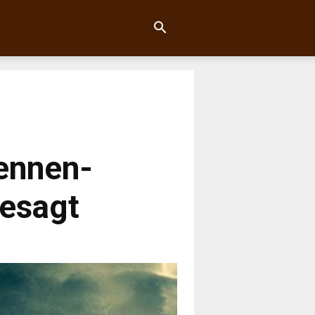
rennen-
esagt