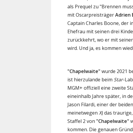
als Prequel zu "Brennen muss
mit Oscarpreisträger
Adrien 
Captain Charles Boone, der i
Ehefrau mit seinen drei Kind
zurückkehrt, wo er mit seine
wird. Und ja, es kommen wied
"Chapelwaite"
wurde 2021 b
ist hierzulande beim
Star
-Lab
MGM+ offiziell eine zweite St
eineinhalb Jahre später, in d
Jason Filardi, einer der bei
meinetwegen
X
) das traurig
Staffel 2 von
"Chapelwaite"
w
kommen. Die genauen Gründe 