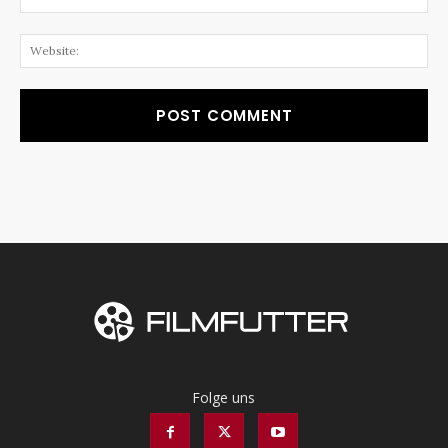
Web
Folge uns