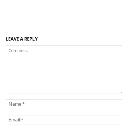
LEAVE A REPLY
Comment:
Na
Ema