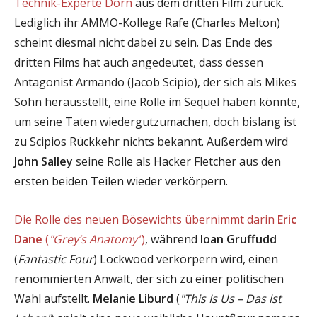
Technik-Experte Dorn
aus dem dritten Film zurück.
Lediglich ihr AMMO-Kollege Rafe (Charles Melton)
scheint diesmal nicht dabei zu sein. Das Ende des
dritten Films hat auch angedeutet, dass dessen
Antagonist Armando (Jacob Scipio), der sich als Mikes
Sohn herausstellt, eine Rolle im Sequel haben könnte,
um seine Taten wiedergutzumachen, doch bislang ist
zu Scipios Rückkehr nichts bekannt. Außerdem wird
John Salley
seine Rolle als Hacker Fletcher aus den
ersten beiden Teilen wieder verkörpern.
Die Rolle des neuen Bösewichts übernimmt darin
Eric
Dane
(
"Grey’s Anatomy"
)
, während
Ioan Gruffudd
(
Fantastic Four
) Lockwood verkörpern wird, einen
renommierten Anwalt, der sich zu einer politischen
Wahl aufstellt.
Melanie Liburd
(
"This Is Us – Das ist