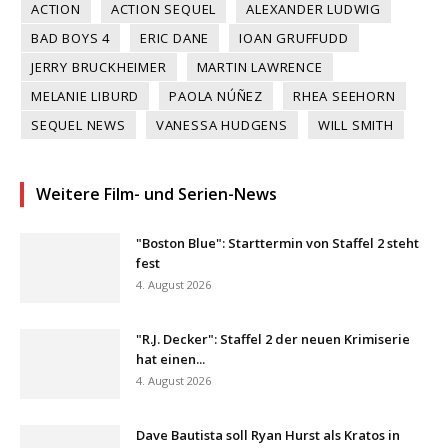
ACTION
ACTION SEQUEL
ALEXANDER LUDWIG
BAD BOYS 4
ERIC DANE
IOAN GRUFFUDD
JERRY BRUCKHEIMER
MARTIN LAWRENCE
MELANIE LIBURD
PAOLA NÚÑEZ
RHEA SEEHORN
SEQUEL NEWS
VANESSA HUDGENS
WILL SMITH
Weitere Film- und Serien-News
"Boston Blue": Starttermin von Staffel 2 steht
fest
4. August 2026
"R.J. Decker": Staffel 2 der neuen Krimiserie
hat einen...
4. August 2026
Dave Bautista soll Ryan Hurst als Kratos in