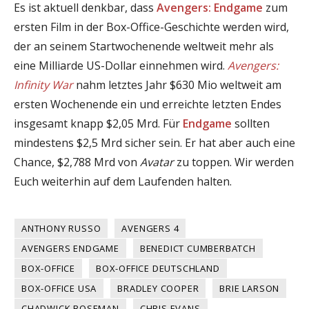
Es ist aktuell denkbar, dass
Avengers: Endgame
zum
ersten Film in der Box-Office-Geschichte werden wird,
der an seinem Startwochenende weltweit mehr als
eine Milliarde US-Dollar einnehmen wird.
Avengers:
Infinity War
nahm letztes Jahr $630 Mio weltweit am
ersten Wochenende ein und erreichte letzten Endes
insgesamt knapp $2,05 Mrd. Für
Endgame
sollten
mindestens $2,5 Mrd sicher sein. Er hat aber auch eine
Chance, $2,788 Mrd von
Avatar
zu toppen. Wir werden
Euch weiterhin auf dem Laufenden halten.
ANTHONY RUSSO
AVENGERS 4
AVENGERS ENDGAME
BENEDICT CUMBERBATCH
BOX-OFFICE
BOX-OFFICE DEUTSCHLAND
BOX-OFFICE USA
BRADLEY COOPER
BRIE LARSON
CHADWICK BOSEMAN
CHRIS EVANS