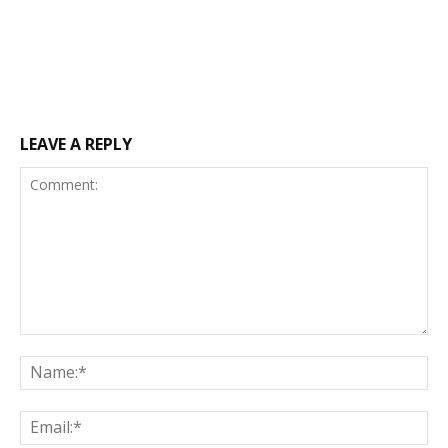
LEAVE A REPLY
Comment:
Na
Ema