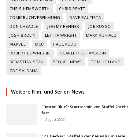
CHRIS HEMSWORTH
CHRIS PRATT
COMICBUCHVERFILMUNG
DAVE BAUTISTA
DON CHEADLE
JEREMY RENNER
JOE RUSSO
JOSH BROLIN
LETITIA WRIGHT
MARK RUFFALO
MARVEL
MCU
PAUL RUDD
ROBERT DOWNEY JR.
SCARLETT JOHANSSON
SEBASTIAN STAN
SEQUEL NEWS
TOM HOLLAND
ZOE SALDANA
Weitere Film- und Serien-News
"Boston Blue": Starttermin von Staffel 2 steht
fest
4. August 2026
"R.J. Decker": Staffel 2 der neuen Krimiserie