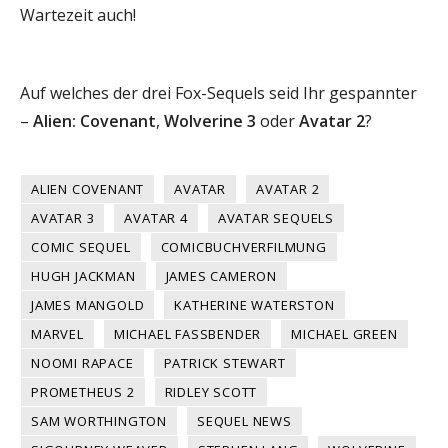
Wartezeit auch!
Auf welches der drei Fox-Sequels seid Ihr gespannter
–
Alien: Covenant
,
Wolverine 3
oder
Avatar 2
?
ALIEN COVENANT
AVATAR
AVATAR 2
AVATAR 3
AVATAR 4
AVATAR SEQUELS
COMIC SEQUEL
COMICBUCHVERFILMUNG
HUGH JACKMAN
JAMES CAMERON
JAMES MANGOLD
KATHERINE WATERSTON
MARVEL
MICHAEL FASSBENDER
MICHAEL GREEN
NOOMI RAPACE
PATRICK STEWART
PROMETHEUS 2
RIDLEY SCOTT
SAM WORTHINGTON
SEQUEL NEWS