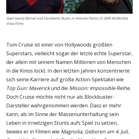
Gael García Bernal und Humberto Busto in Amores Perros © 2000 MUBI/Alta
Vista Films
Tom Cruise ist einer von Hollywoods größten
Superstars, vielleicht sogar der letzte echte Superstar,
der allein mit seinem Namen Millionen von Menschen
in die Kinos lockt. In den letzten Jahren konzentrierte
sich seine Karriere auf große Action-Spektakel wie
Top Gun: Maverick
und die
Mission: Impossible
-Reihe.
Doch Cruise möchte nicht nur als Blockbuster-
Darsteller wahrgenommen werden. Dass er mehr
kann, als im Sinne der Massenunterhaltung sein
Leben in irrwitzigen Stunts aufs Spiel zu setzen,
bewies er in Filmen wie
Magnolia
,
Geboren am 4. Juli
,