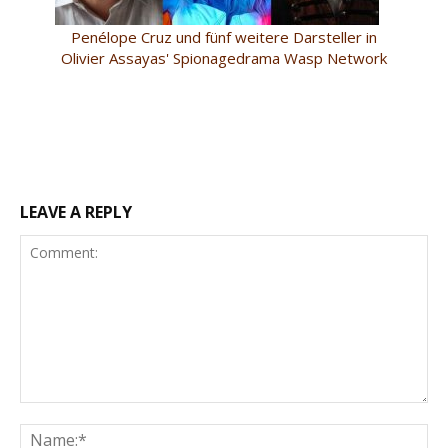
Penélope Cruz und fünf weitere Darsteller in
Olivier Assayas' Spionagedrama Wasp Network
LEAVE A REPLY
Comment:
Na