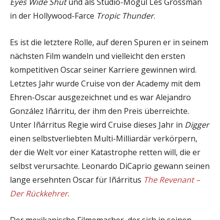
Eyes Wide Shut
und als Studio-Mogul Les Grossman
in der Hollywood-Farce
Tropic Thunder
.
Es ist die letztere Rolle, auf deren Spuren er in seinem
nächsten Film wandeln und vielleicht den ersten
kompetitiven Oscar seiner Karriere gewinnen wird.
Letztes Jahr wurde Cruise von der Academy mit dem
Ehren-Oscar ausgezeichnet und es war Alejandro
González Iñárritu, der ihm den Preis überreichte.
Unter Iñárritus Regie wird Cruise dieses Jahr in
Digger
einen selbstverliebten Multi-Milliardär verkörpern,
der die Welt vor einer Katastrophe retten will, die er
selbst verursachte. Leonardo DiCaprio gewann seinen
lange ersehnten Oscar für Iñárritus
The Revenant –
Der Rückkehrer
.
Der mexikanische Filmemacher, der sich in seinen