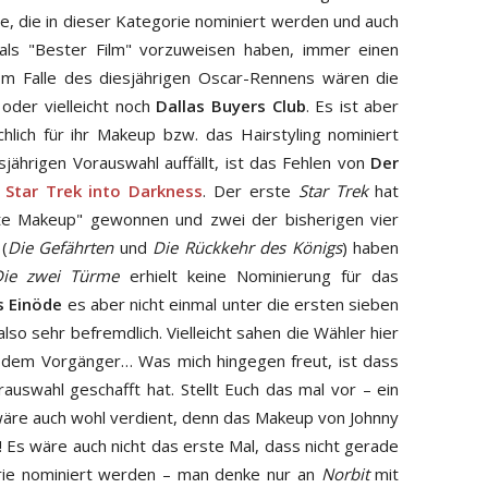
ilme, die in dieser Kategorie nominiert werden und auch
als "Bester Film" vorzuweisen haben, immer einen
 Im Falle des diesjährigen Oscar-Rennens wären die
oder vielleicht noch
Dallas Buyers Club
. Es ist aber
chlich für ihr Makeup bzw. das Hairstyling nominiert
ährigen Vorauswahl auffällt, ist das Fehlen von
Der
n
Star Trek into Darkness
. Der erste
Star Trek
hat
ste Makeup" gewonnen und zwei der bisherigen vier
(
Die Gefährten
und
Die Rückkehr des Königs
) haben
Die zwei Türme
erhielt keine Nominierung für das
s Einöde
es aber nicht einmal unter die ersten sieben
also sehr befremdlich. Vielleicht sahen die Wähler hier
t dem Vorgänger… Was mich hingegen freut, ist dass
auswahl geschafft hat. Stellt Euch das mal vor – ein
wäre auch wohl verdient, denn das Makeup von Johnny
se! Es wäre auch nicht das erste Mal, dass nicht gerade
orie nominiert werden – man denke nur an
Norbit
mit