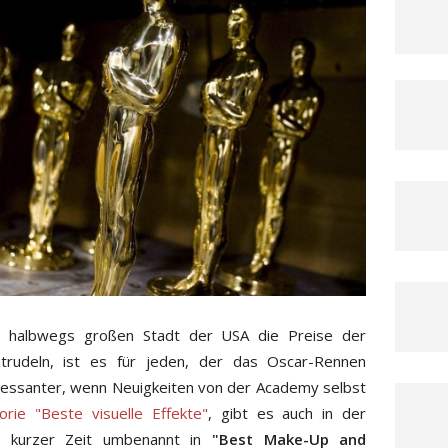
er halbwegs großen Stadt der USA die Preise der
intrudeln, ist es für jeden, der das Oscar-Rennen
teressanter, wenn Neuigkeiten von der Academy selbst
orie "Beste visuelle Effekte"
, gibt es auch in der
 kurzer Zeit umbenannt in
"Best Make-Up and