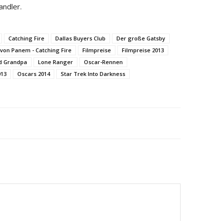
ndler.
Catching Fire
Dallas Buyers Club
Der große Gatsby
 von Panem - Catching Fire
Filmpreise
Filmpreise 2013
d Grandpa
Lone Ranger
Oscar-Rennen
013
Oscars 2014
Star Trek Into Darkness