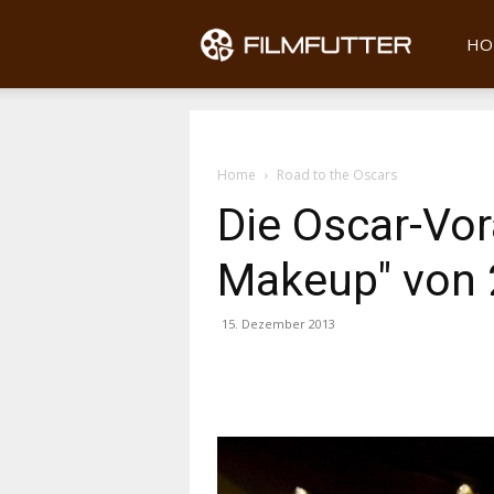
Filmfu
HO
Home
Road to the Oscars
Die Oscar-Vor
Makeup" von 
15. Dezember 2013