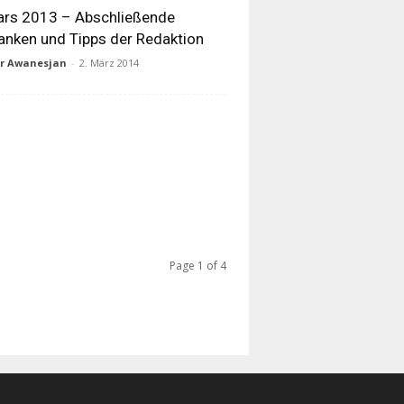
ars 2013 – Abschließende
nken und Tipps der Redaktion
ur Awanesjan
-
2. März 2014
Page 1 of 4