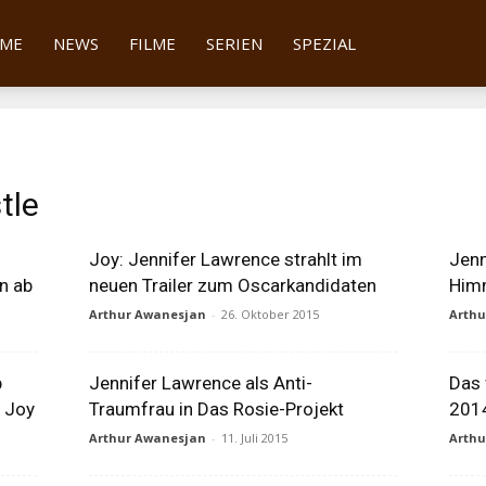
tter
ME
NEWS
FILME
SERIEN
SPEZIAL
tle
Joy: Jennifer Lawrence strahlt im
Jenn
n ab
neuen Trailer zum Oscarkandidaten
Himm
Arthur Awanesjan
-
26. Oktober 2015
Arth
p
Jennifer Lawrence als Anti-
Das 
u Joy
Traumfrau in Das Rosie-Projekt
2014
Arthur Awanesjan
-
11. Juli 2015
Arth