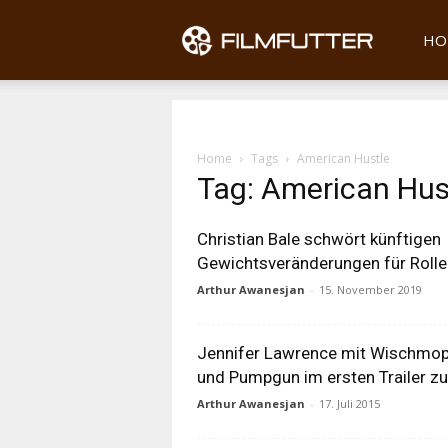
Filmfu
HO
Home
Tags
American Hustle
Tag: American Hus
Christian Bale schwört künftigen
Gewichtsveränderungen für Rolle
Arthur Awanesjan
-
15. November 2019
Jennifer Lawrence mit Wischmo
und Pumpgun im ersten Trailer z
Arthur Awanesjan
-
17. Juli 2015