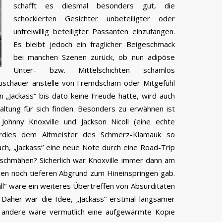
schafft es diesmal besonders gut, die
schockierten Gesichter unbeteiligter oder
unfreiwillig beteiligter Passanten einzufangen.
Es bleibt jedoch ein fraglicher Beigeschmack
bei manchen Szenen zurück, ob nun adipöse
Unter- bzw. Mittelschichten schamlos
uschauer anstelle von Fremdscham oder Mitgefühl
an „Jackass“ bis dato keine Freude hatte, wird auch
haltung für sich finden. Besonders zu erwähnen ist
Johnny Knoxville und Jackson Nicoll (eine echte
berdies dem Altmeister des Schmerz-Klamauk so
ch, „Jackass“ eine neue Note durch eine Road-Trip
schmähen? Sicherlich war Knoxville immer dann am
nen noch tieferen Abgrund zum Hineinspringen gab.
tall“ wäre ein weiteres Übertreffen von Absurditäten
. Daher war die Idee, „Jackass“ erstmal langsamer
s andere wäre vermutlich eine aufgewärmte Kopie