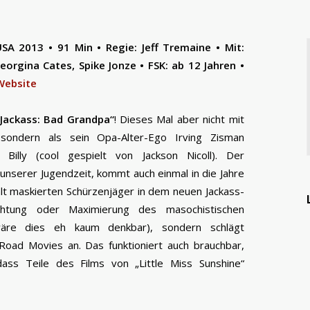
SA 2013 • 91 Min • Regie: Jeff Tremaine • Mit:
Georgina Cates, Spike Jonze • FSK: ab 12 Jahren •
Website
„Jackass: Bad Grandpa“
! Dieses Mal aber nicht mit
sondern als sein Opa-Alter-Ego Irving Zisman
illy (cool gespielt von Jackson Nicoll). Der
 unserer Jugendzeit, kommt auch einmal in die Jahre
 alt maskierten Schürzenjäger in dem neuen Jackass-
achtung oder Maximierung des masochistischen
äre dies eh kaum denkbar), sondern schlägt
Road Movies an. Das funktioniert auch brauchbar,
ss Teile des Films von „Little Miss Sunshine“