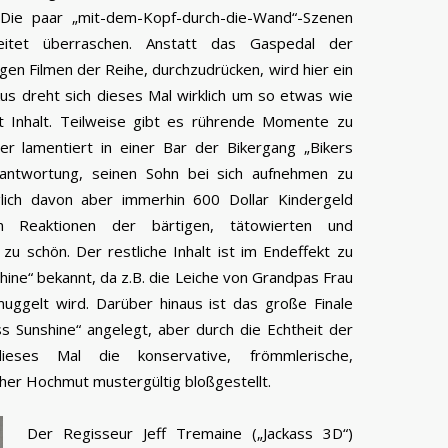
. Die paar „mit-dem-Kopf-durch-die-Wand“-Szenen
eitet überraschen. Anstatt das Gaspedal der
gen Filmen der Reihe, durchzudrücken, wird hier ein
s dreht sich dieses Mal wirklich um so etwas wie
 mit Inhalt. Teilweise gibt es rührende Momente zu
ter lamentiert in einer Bar der Bikergang „Bikers
rantwortung, seinen Sohn bei sich aufnehmen zu
iglich davon aber immerhin 600 Dollar Kindergeld
n Reaktionen der bärtigen, tätowierten und
zu schön. Der restliche Inhalt ist im Endeffekt zu
hine“ bekannt, da z.B. die Leiche von Grandpas Frau
uggelt wird. Darüber hinaus ist das große Finale
iss Sunshine“ angelegt, aber durch die Echtheit der
eses Mal die konservative, frömmlerische,
her Hochmut mustergültig bloßgestellt.
Der Regisseur Jeff Tremaine („Jackass 3D“)