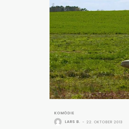
KOMÖDIE
LARS B.
22. OKTOBER 2013
-