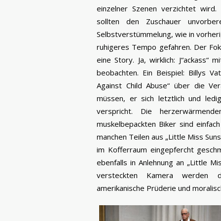
einzelner Szenen verzichtet wird
sollten den Zuschauer unvorber
Selbstverstümmelung, wie in vorheri
ruhigeres Tempo gefahren. Der Foku
eine Story. Ja, wirklich: J“ackass“
beobachten. Ein Beispiel: Billys Va
Against Child Abuse“ über die Ve
müssen, er sich letztlich und led
verspricht. Die herzerwärmende
muskelbepackten Biker sind einfach 
manchen Teilen aus „Little Miss Suns
im Kofferraum eingepfercht geschm
ebenfalls in Anlehnung an „Little M
versteckten Kamera werden di
amerikanische Prüderie und moralisc