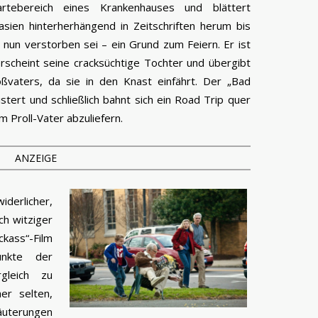
tebereich eines Krankenhauses und blättert
sien hinterherhängend in Zeitschriften herum bis
u nun verstorben sei – ein Grund zum Feiern. Er ist
erscheint seine cracksüchtige Tochter und übergibt
oßvaters, da sie in den Knast einfährt. Der „Bad
stert und schließlich bahnt sich ein Road Trip quer
m Proll-Vater abzuliefern.
ANZEIGE
derlicher,
ch witziger
ckass“-Film
nkte der
gleich zu
er selten,
äuterungen