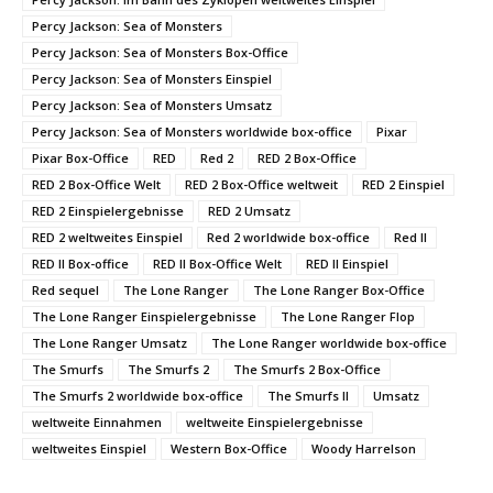
Percy Jackson: Sea of Monsters
Percy Jackson: Sea of Monsters Box-Office
Percy Jackson: Sea of Monsters Einspiel
Percy Jackson: Sea of Monsters Umsatz
Percy Jackson: Sea of Monsters worldwide box-office
Pixar
Pixar Box-Office
RED
Red 2
RED 2 Box-Office
RED 2 Box-Office Welt
RED 2 Box-Office weltweit
RED 2 Einspiel
RED 2 Einspielergebnisse
RED 2 Umsatz
RED 2 weltweites Einspiel
Red 2 worldwide box-office
Red II
RED II Box-office
RED II Box-Office Welt
RED II Einspiel
Red sequel
The Lone Ranger
The Lone Ranger Box-Office
The Lone Ranger Einspielergebnisse
The Lone Ranger Flop
The Lone Ranger Umsatz
The Lone Ranger worldwide box-office
The Smurfs
The Smurfs 2
The Smurfs 2 Box-Office
The Smurfs 2 worldwide box-office
The Smurfs II
Umsatz
weltweite Einnahmen
weltweite Einspielergebnisse
weltweites Einspiel
Western Box-Office
Woody Harrelson