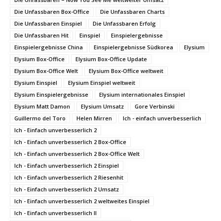
Die Unfassbaren Box-Office
Die Unfassbaren Charts
Die Unfassbaren Einspiel
Die Unfassbaren Erfolg
Die Unfassbaren Hit
Einspiel
Einspielergebnisse
Einspielergebnisse China
Einspielergebnisse Südkorea
Elysium
Elysium Box-Office
Elysium Box-Office Update
Elysium Box-Office Welt
Elysium Box-Office weltweit
Elysium Einspiel
Elysium Einspiel weltweit
Elysium Einspielergebnisse
Elysium internationales Einspiel
Elysium Matt Damon
Elysium Umsatz
Gore Verbinski
Guillermo del Toro
Helen Mirren
Ich - einfach unverbesserlich
Ich - Einfach unverbesserlich 2
Ich - Einfach unverbesserlich 2 Box-Office
Ich - Einfach unverbesserlich 2 Box-Office Welt
Ich - Einfach unverbesserlich 2 Einspiel
Ich - Einfach unverbesserlich 2 Riesenhit
Ich - Einfach unverbesserlich 2 Umsatz
Ich - Einfach unverbesserlich 2 weltweites Einspiel
Ich - Einfach unverbesserlich II