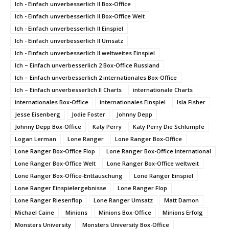
Ich - Einfach unverbesserlich II Box-Office
Ich - Einfach unverbesserlich II Box-Office Welt
Ich - Einfach unverbesserlich II Einspiel
Ich - Einfach unverbesserlich II Umsatz
Ich - Einfach unverbesserlich II weltweites Einspiel
Ich – Einfach unverbesserlich 2 Box-Office Russland
Ich – Einfach unverbesserlich 2 internationales Box-Office
Ich – Einfach unverbesserlich II Charts
internationale Charts
internationales Box-Office
internationales Einspiel
Isla Fisher
Jesse Eisenberg
Jodie Foster
Johnny Depp
Johnny Depp Box-Office
Katy Perry
Katy Perry Die Schlümpfe
Logan Lerman
Lone Ranger
Lone Ranger Box-Office
Lone Ranger Box-Office Flop
Lone Ranger Box-Office international
Lone Ranger Box-Office Welt
Lone Ranger Box-Office weltweit
Lone Ranger Box-Office-Enttäuschung
Lone Ranger Einspiel
Lone Ranger Einspielergebnisse
Lone Ranger Flop
Lone Ranger Riesenflop
Lone Ranger Umsatz
Matt Damon
Michael Caine
Minions
Minions Box-Office
Minions Erfolg
Monsters University
Monsters University Box-Office