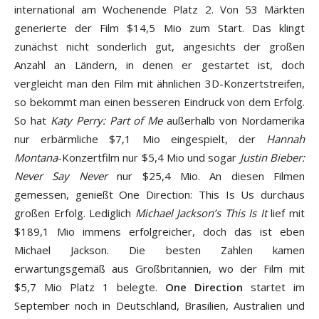
international am Wochenende Platz 2. Von 53 Märkten
generierte der Film $14,5 Mio zum Start. Das klingt
zunächst nicht sonderlich gut, angesichts der großen
Anzahl an Ländern, in denen er gestartet ist, doch
vergleicht man den Film mit ähnlichen 3D-Konzertstreifen,
so bekommt man einen besseren Eindruck von dem Erfolg.
So hat
Katy Perry: Part of Me
außerhalb von Nordamerika
nur erbärmliche $7,1 Mio eingespielt, der
Hannah
Montana
-Konzertfilm nur $5,4 Mio und sogar
Justin Bieber:
Never Say Never
nur $25,4 Mio. An diesen Filmen
gemessen, genießt One Direction: This Is Us durchaus
großen Erfolg. Lediglich
Michael Jackson’s This Is It
lief mit
$189,1 Mio immens erfolgreicher, doch das ist eben
Michael Jackson. Die besten Zahlen kamen
erwartungsgemäß aus Großbritannien, wo der Film mit
$5,7 Mio Platz 1 belegte.
One Direction
startet im
September noch in Deutschland, Brasilien, Australien und