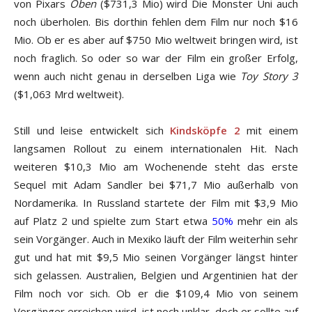
von Pixars
Oben
($731,3 Mio) wird Die Monster Uni auch
noch überholen. Bis dorthin fehlen dem Film nur noch $16
Mio. Ob er es aber auf $750 Mio weltweit bringen wird, ist
noch fraglich. So oder so war der Film ein großer Erfolg,
wenn auch nicht genau in derselben Liga wie
Toy Story 3
($1,063 Mrd weltweit).
Still und leise entwickelt sich
Kindsköpfe 2
mit einem
langsamen Rollout zu einem internationalen Hit. Nach
weiteren $10,3 Mio am Wochenende steht das erste
Sequel mit Adam Sandler bei $71,7 Mio außerhalb von
Nordamerika. In Russland startete der Film mit $3,9 Mio
auf Platz 2 und spielte zum Start etwa
50%
mehr ein als
sein Vorgänger. Auch in Mexiko läuft der Film weiterhin sehr
gut und hat mit $9,5 Mio seinen Vorgänger längst hinter
sich gelassen. Australien, Belgien und Argentinien hat der
Film noch vor sich. Ob er die $109,4 Mio von seinem
Vorgänger erreichen wird, ist noch unklar, doch er sollte auf