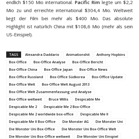
endlich $150 Mio international.
Pacific Rim
legte um $2,2
Mio zu und erreichte international $304,4 Mio. Weltweit
liegt der Film bei mehr als $400 Mio. Das absolute
Highlight ist natürlich China mit $108,6 Mio (mehr als sein
US-Einspiel).
TAGS
Alexandra Daddario
Animationshit
Anthony Hopkins
Box-Office
Box-Office Analyse
Box-Office Bericht
Box-Office China
Box-Office Japan
Box-Office News
Box-Office Russland
Box-Office Südkorea
Box-Office Update
Box-Office Welt
Box-Office Welt August 2013
Box-Office Welt Zusammenfassung und Analyse
Box-Office weltweit
Bruce Willis
Despicable Me
Despicable Me 2
Despicable Me 2 Box-Office
Despicable Me 2 worldwide box-office
Despicable Me II
Despicable Me II Box-Office
Die Monster AG
Die Monster Uni
Die Monster Uni Box-Office
Die Monster Uni Box-Office Welt
Die Monster Uni Box-Office weltweit
Die Monster Uni Einspiel