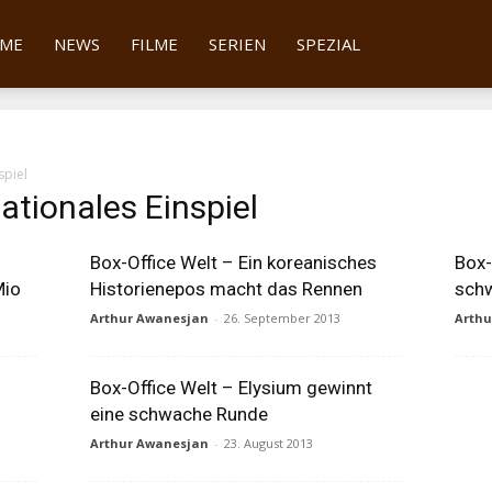
tter
ME
NEWS
FILME
SERIEN
SPEZIAL
spiel
ationales Einspiel
Box-Office Welt – Ein koreanisches
Box-
Mio
Historienepos macht das Rennen
sch
Arthur Awanesjan
-
26. September 2013
Arth
Box-Office Welt – Elysium gewinnt
eine schwache Runde
Arthur Awanesjan
-
23. August 2013