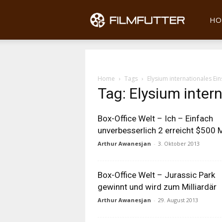
Filmfu
HO
Home
Tags
Elysium internationales Ein
Tag: Elysium intern
Box-Office Welt – Ich – Einfach
unverbesserlich 2 erreicht $500 
Arthur Awanesjan
-
3. Oktober 2013
Box-Office Welt – Jurassic Park
gewinnt und wird zum Milliardär
Arthur Awanesjan
-
29. August 2013