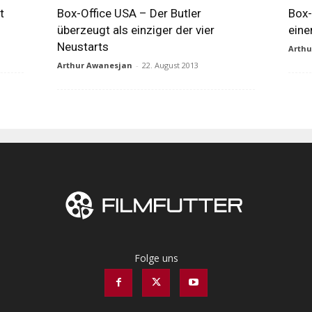
t
Box-Office USA – Der Butler
Box-
überzeugt als einziger der vier
eine
Neustarts
Arth
Arthur Awanesjan
-
22. August 2013
Folge uns