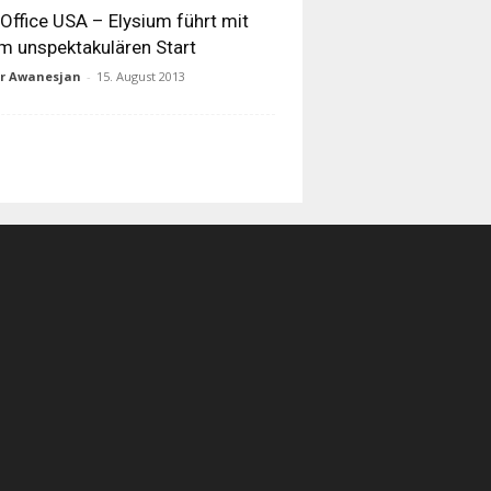
Office USA – Elysium führt mit
m unspektakulären Start
ur Awanesjan
-
15. August 2013