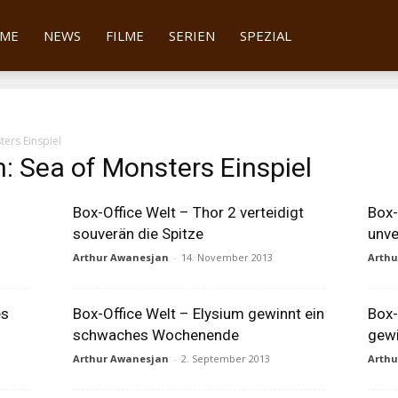
tter
ME
NEWS
FILME
SERIEN
SPEZIAL
ters Einspiel
: Sea of Monsters Einspiel
Box-Office Welt – Thor 2 verteidigt
Box-
souverän die Spitze
unve
Arthur Awanesjan
-
14. November 2013
Arth
es
Box-Office Welt – Elysium gewinnt ein
Box-
schwaches Wochenende
gewi
Arthur Awanesjan
-
2. September 2013
Arth