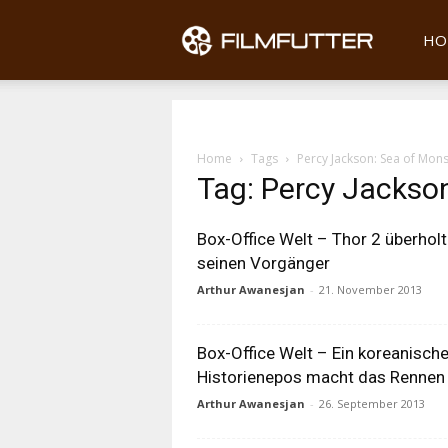
Filmfu
HO
Home
Tags
Percy Jackson: Sea of Mons
Tag: Percy Jackson
Box-Office Welt – Thor 2 überholt
seinen Vorgänger
Arthur Awanesjan
-
21. November 2013
Box-Office Welt – Ein koreanisch
Historienepos macht das Rennen
Arthur Awanesjan
-
26. September 2013