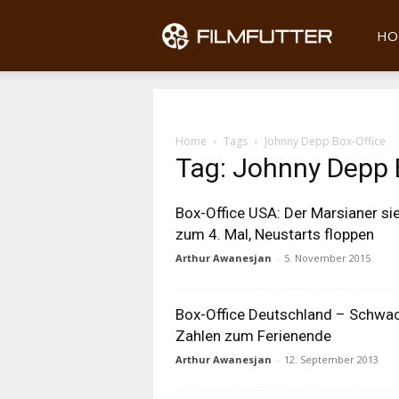
Filmfu
HO
Home
Tags
Johnny Depp Box-Office
Tag: Johnny Depp 
Box-Office USA: Der Marsianer si
zum 4. Mal, Neustarts floppen
Arthur Awanesjan
-
5. November 2015
Box-Office Deutschland – Schwa
Zahlen zum Ferienende
Arthur Awanesjan
-
12. September 2013