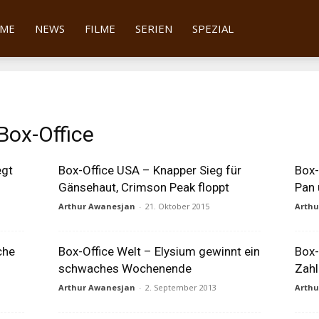
tter
ME
NEWS
FILME
SERIEN
SPEZIAL
Box-Office
egt
Box-Office USA – Knapper Sieg für
Box-
Gänsehaut, Crimson Peak floppt
Pan 
Arthur Awanesjan
-
21. Oktober 2015
Arth
che
Box-Office Welt – Elysium gewinnt ein
Box-
schwaches Wochenende
Zah
Arthur Awanesjan
-
2. September 2013
Arth