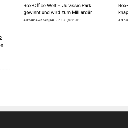
Box-Office Welt – Jurassic Park
Box-
gewinnt und wird zum Milliardär
knap
Arthur Awanesjan
-
29. August 2013
Arth
2
be