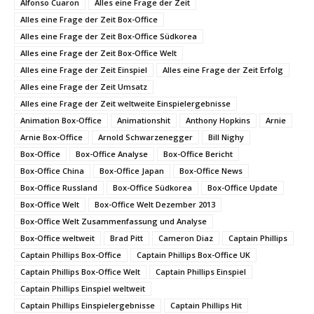
Alfonso Cuaron
Alles eine Frage der Zeit
Alles eine Frage der Zeit Box-Office
Alles eine Frage der Zeit Box-Office Südkorea
Alles eine Frage der Zeit Box-Office Welt
Alles eine Frage der Zeit Einspiel
Alles eine Frage der Zeit Erfolg
Alles eine Frage der Zeit Umsatz
Alles eine Frage der Zeit weltweite Einspielergebnisse
Animation Box-Office
Animationshit
Anthony Hopkins
Arnie
Arnie Box-Office
Arnold Schwarzenegger
Bill Nighy
Box-Office
Box-Office Analyse
Box-Office Bericht
Box-Office China
Box-Office Japan
Box-Office News
Box-Office Russland
Box-Office Südkorea
Box-Office Update
Box-Office Welt
Box-Office Welt Dezember 2013
Box-Office Welt Zusammenfassung und Analyse
Box-Office weltweit
Brad Pitt
Cameron Diaz
Captain Phillips
Captain Phillips Box-Office
Captain Phillips Box-Office UK
Captain Phillips Box-Office Welt
Captain Phillips Einspiel
Captain Phillips Einspiel weltweit
Captain Phillips Einspielergebnisse
Captain Phillips Hit