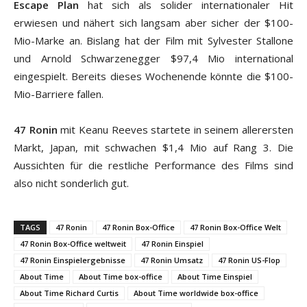
Escape Plan
hat sich als solider internationaler Hit
erwiesen und nähert sich langsam aber sicher der $100-
Mio-Marke an. Bislang hat der Film mit Sylvester Stallone
und Arnold Schwarzenegger $97,4 Mio international
eingespielt. Bereits dieses Wochenende könnte die $100-
Mio-Barriere fallen.
47 Ronin
mit Keanu Reeves startete in seinem allerersten
Markt, Japan, mit schwachen $1,4 Mio auf Rang 3. Die
Aussichten für die restliche Performance des Films sind
also nicht sonderlich gut.
TAGS
47 Ronin
47 Ronin Box-Office
47 Ronin Box-Office Welt
47 Ronin Box-Office weltweit
47 Ronin Einspiel
47 Ronin Einspielergebnisse
47 Ronin Umsatz
47 Ronin US-Flop
About Time
About Time box-office
About Time Einspiel
About Time Richard Curtis
About Time worldwide box-office