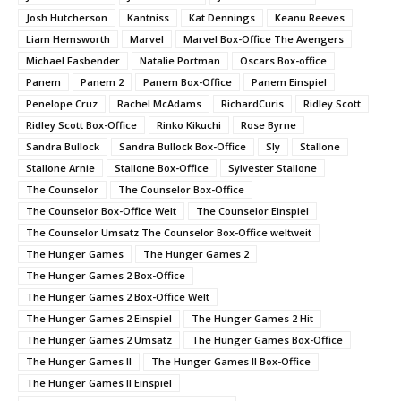
Josh Hutcherson
Kantniss
Kat Dennings
Keanu Reeves
Liam Hemsworth
Marvel
Marvel Box-Office The Avengers
Michael Fasbender
Natalie Portman
Oscars Box-office
Panem
Panem 2
Panem Box-Office
Panem Einspiel
Penelope Cruz
Rachel McAdams
RichardCuris
Ridley Scott
Ridley Scott Box-Office
Rinko Kikuchi
Rose Byrne
Sandra Bullock
Sandra Bullock Box-Office
Sly
Stallone
Stallone Arnie
Stallone Box-Office
Sylvester Stallone
The Counselor
The Counselor Box-Office
The Counselor Box-Office Welt
The Counselor Einspiel
The Counselor Umsatz The Counselor Box-Office weltweit
The Hunger Games
The Hunger Games 2
The Hunger Games 2 Box-Office
The Hunger Games 2 Box-Office Welt
The Hunger Games 2 Einspiel
The Hunger Games 2 Hit
The Hunger Games 2 Umsatz
The Hunger Games Box-Office
The Hunger Games II
The Hunger Games II Box-Office
The Hunger Games II Einspiel