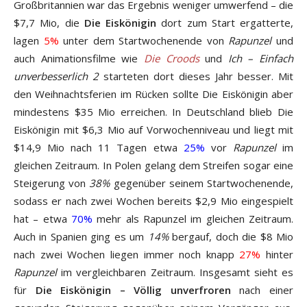
Großbritannien war das Ergebnis weniger umwerfend – die
$7,7 Mio, die
Die Eiskönigin
dort zum Start ergatterte,
lagen
5%
unter dem Startwochenende von
Rapunzel
und
auch Animationsfilme wie
Die Croods
und
Ich – Einfach
unverbesserlich 2
starteten dort dieses Jahr besser. Mit
den Weihnachtsferien im Rücken sollte Die Eiskönigin aber
mindestens $35 Mio erreichen. In Deutschland blieb Die
Eiskönigin mit $6,3 Mio auf Vorwochenniveau und liegt mit
$14,9 Mio nach 11 Tagen etwa
25%
vor
Rapunzel
im
gleichen Zeitraum. In Polen gelang dem Streifen sogar eine
Steigerung von
38%
gegenüber seinem Startwochenende,
sodass er nach zwei Wochen bereits $2,9 Mio eingespielt
hat – etwa
70%
mehr als Rapunzel im gleichen Zeitraum.
Auch in Spanien ging es um
14%
bergauf, doch die $8 Mio
nach zwei Wochen liegen immer noch knapp
27%
hinter
Rapunzel
im vergleichbaren Zeitraum. Insgesamt sieht es
für
Die Eiskönigin – Völlig unverfroren
nach einer