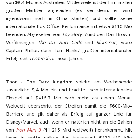
von $8,4 Mio aus Australien. Mittlerweile ist der Film in allen
großen Märkten angelaufen (es sei denn, er wird
irgendwann noch in China starten) und sollte seine
internationale Box-Office-Performance mit etwa $110 Mio
beenden. Abgesehen von
Toy Story 3
und den Dan-Brown-
Verfilmungen
The Da Vinci Code
und
Illuminati
, wäre
Captain Phillips dann Tom Hanks' größter internationaler
Erfolg seit
Terminal
vor neun Jahren.
Thor – The Dark Kingdom
spielte am Wochenende
zusätzliche $,4 Mio ein und brachte sein internationales
Einspiel auf $416,7 Mio nach mehr als einem Monat.
Weltweit überschritt der Streifen damit die $600-Mio-
Barriere und gilt daher als Erfolg auf ganzer Linie für
Disney/Marvel, auch wenn er natürlich nicht an die Zahlen
von
Iron Man 3
($1,215 Mrd weltweit) herankommt. Mit
Japan in petto sollten ihm insgesamt $430-440 Mio