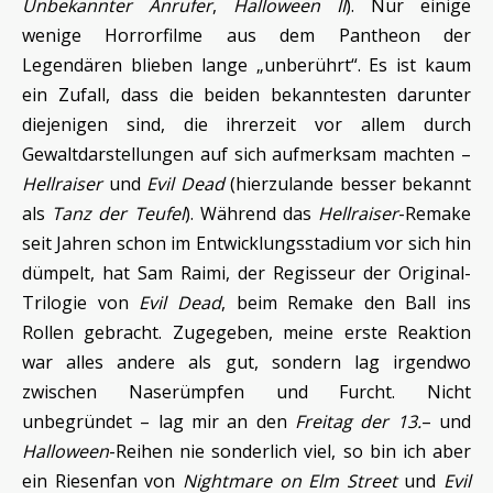
Unbekannter Anrufer
,
Halloween II
). Nur einige
wenige Horrorfilme aus dem Pantheon der
Legendären blieben lange „unberührt“. Es ist kaum
ein Zufall, dass die beiden bekanntesten darunter
diejenigen sind, die ihrerzeit vor allem durch
Gewaltdarstellungen auf sich aufmerksam machten –
Hellraiser
und
Evil Dead
(hierzulande besser bekannt
als
Tanz der Teufel
). Während das
Hellraiser
-Remake
seit Jahren schon im Entwicklungsstadium vor sich hin
dümpelt, hat Sam Raimi, der Regisseur der Original-
Trilogie von
Evil Dead
, beim Remake den Ball ins
Rollen gebracht. Zugegeben, meine erste Reaktion
war alles andere als gut, sondern lag irgendwo
zwischen Naserümpfen und Furcht. Nicht
unbegründet – lag mir an den
Freitag der 13.
– und
Halloween
-Reihen nie sonderlich viel, so bin ich aber
ein Riesenfan von
Nightmare on Elm Street
und
Evil