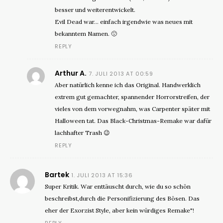
besser und weiterentwickelt.
Evil Dead war… einfach irgendwie was neues mit
bekanntem Namen. 🙁
REPLY
Arthur A.
7. JULI 2013 AT 00:59
Aber natürlich kenne ich das Original. Handwerklich
extrem gut gemachter, spannender Horrorstreifen, der
vieles von dem vorwegnahm, was Carpenter später mit
Halloween tat. Das Black-Christmas-Remake war dafür
lachhafter Trash 😉
REPLY
Bartek
1. JULI 2013 AT 15:36
Super Kritik. War enttäuscht durch, wie du so schön
beschreibst,durch die Personifizierung des Bösen. Das
eher der Exorzist Style, aber kein würdiges Remake"!