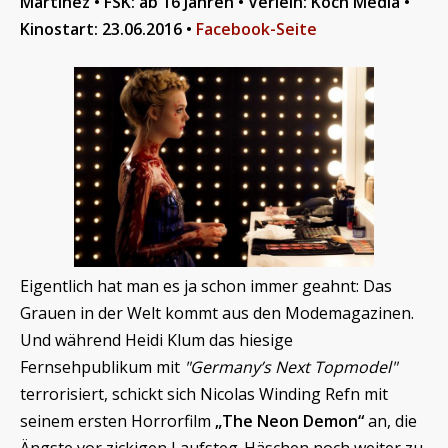
Martinez • FSK: ab 16 Jahren • Verleih: Koch Media •
Kinostart: 23.06.2016 •
Facebook-Seite
Eigentlich hat man es ja schon immer geahnt: Das
Grauen in der Welt kommt aus den Modemagazinen.
Und während Heidi Klum das hiesige
Fernsehpublikum mit
"Germany’s Next Topmodel"
terrorisiert, schickt sich Nicolas Winding Refn mit
seinem ersten Horrorfilm
„The Neon Demon“
an, die
Ängste vor zickigen Laufsteg-Häschen noch weiter zu