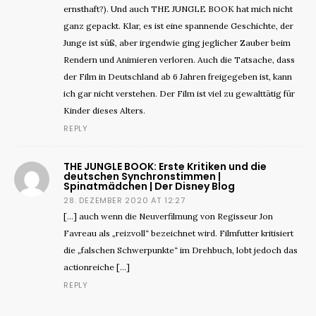
ernsthaft?). Und auch THE JUNGLE BOOK hat mich nicht
ganz gepackt. Klar, es ist eine spannende Geschichte, der
Junge ist süß, aber irgendwie ging jeglicher Zauber beim
Rendern und Animieren verloren. Auch die Tatsache, dass
der Film in Deutschland ab 6 Jahren freigegeben ist, kann
ich gar nicht verstehen. Der Film ist viel zu gewalttätig für
Kinder dieses Alters.
REPLY
THE JUNGLE BOOK: Erste Kritiken und die
deutschen Synchronstimmen |
Spinatmädchen | Der Disney Blog
28. DEZEMBER 2020 AT 12:27
[…] auch wenn die Neuverfilmung von Regisseur Jon
Favreau als „reizvoll“ bezeichnet wird. Filmfutter kritisiert
die „falschen Schwerpunkte“ im Drehbuch, lobt jedoch das
actionreiche […]
REPLY