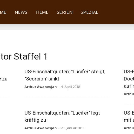
tter
ME
NEWS
FILME
SERIEN
SPEZIAL
or Staffel 1
US-Einschaltquoten: "Lucifer" steigt,
US-E
e zu
"Scorpion" sinkt
Doct
auf 
Arthur Awanesjan
-
4. April 2018
Arth
US-Einschaltquoten: "Lucifer" legt
US-E
kräftig zu
mit 
Arthur Awanesjan
-
29. Januar 2018
Arth