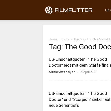
Filmfu
HO
Home
Tags
The Good Doctor Staffel 1
Tag: The Good Doct
US-Einschaltquoten: "The Good
Doctor" legt mit dem Staffelfinal
Arthur Awanesjan
-
12. April 2018
US-Einschaltquoten: "The Good
Doctor" und "Scorpion" sinken auf
neue Serientiefs