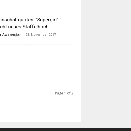
inschaltquoten: "Supergirl"
icht neues Staffelhoch
ur Awanesjan
-
28. November 2017
Page 1 of 2