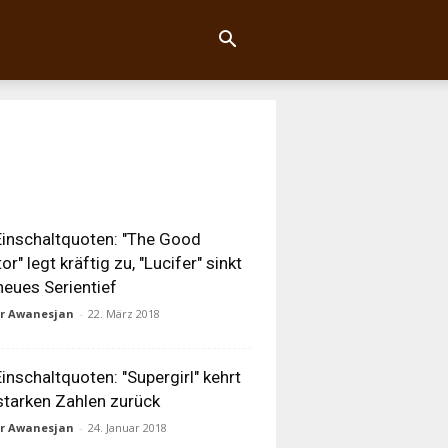
inschaltquoten: "The Good
or" legt kräftig zu, "Lucifer" sinkt
neues Serientief
ur Awanesjan
-
22. März 2018
inschaltquoten: "Supergirl" kehrt
starken Zahlen zurück
ur Awanesjan
-
24. Januar 2018