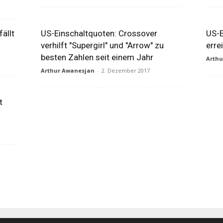
ällt
US-Einschaltquoten: Crossover
US-E
verhilft "Supergirl" und "Arrow" zu
erre
besten Zahlen seit einem Jahr
Arth
Arthur Awanesjan
-
2. Dezember 2017
t