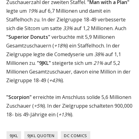
Zuschauerzahl der zweiten Staffel.
"Man with a Plan"
legte um
19%
auf 6,7 Millionen und damit ein
Staffelhoch zu. In der Zielgruppe 18-49 verbesserte
sich die Sitcom um satte
33%
auf 1,2 Millionen. Auch
"Superior Donuts"
verbuchte mit 5,9 Millionen
Gesamtzuschauern (
+18%
) ein Staffelhoch. In der
Zielgruppe legte die Comedyserie um
38%
auf 1,1
Millionen zu.
"9JKL"
steigerte sich um
21%
auf 5,2
Millionen Gesamtzuschauer, davon eine Million in der
Zielgruppe 18-49 (
+43%
).
"Scorpion"
erreichte im Anschluss solide 5,6 Millionen
Zuschauer (
+5%
). In der Zielgruppe schalteten 900,000
18- bis 49-Jährige ein (
+13%
).
9JKL
9JKL QUOTEN
DC COMICS