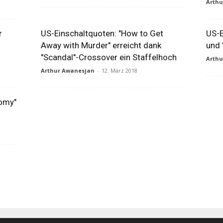
Arth
r
US-Einschaltquoten: "How to Get
US-E
Away with Murder" erreicht dank
und 
"Scandal"-Crossover ein Staffelhoch
Arth
Arthur Awanesjan
-
12. März 2018
tomy"