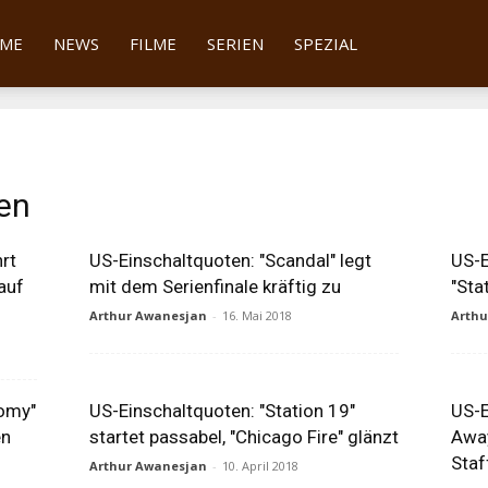
tter
ME
NEWS
FILME
SERIEN
SPEZIAL
en
rt
US-Einschaltquoten: "Scandal" legt
US-E
auf
mit dem Serienfinale kräftig zu
"Sta
Arthur Awanesjan
-
16. Mai 2018
Arth
tomy"
US-Einschaltquoten: "Station 19"
US-E
en
startet passabel, "Chicago Fire" glänzt
Away
Staf
Arthur Awanesjan
-
10. April 2018