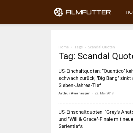
Filmfu
HO
Home
Tags
Scandal Quoten
Tag: Scandal Quot
US-Einchaltquoten: "Quantico" keh
schwach zurück, "Big Bang" sinkt 
Sieben-Jahres-Tief
Arthur Awanesjan
-
22. Mai 2018
US-Einschaltquoten: "Grey’s Ana
und "Will & Grace"-Finale mit neu
Serientiefs