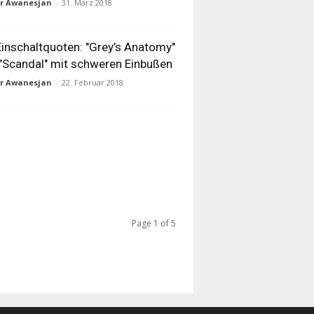
ur Awanesjan
-
31. März 2018
inschaltquoten: "Grey’s Anatomy"
"Scandal" mit schweren Einbußen
ur Awanesjan
-
22. Februar 2018
Page 1 of 5