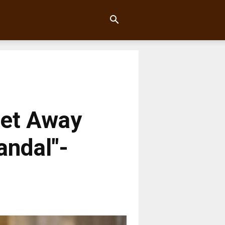
Get Away
andal"-