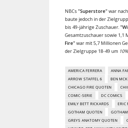
NBCs
"Superstore"
war nach 
baute jedoch in der Zielgrup
bis 49-jährige Zuschauer.
"Wi
Gesamtzuschauer sowie 1,1 M
Fire"
war mit 5,7 Millionen G
der Zielgruppe 18-49 um
10%
AMERICA FERRERA
ANNA FA
ARROW STAFFEL 6
BEN MCK
CHICAGO FIRE QUOTEN
CHI
COMIC-SERIE
DC COMICS
EMILY BETT RICKARDS
ERIC
GOTHAM QUOTEN
GOTHAM 
GREYS ANATOMY QUOTEN