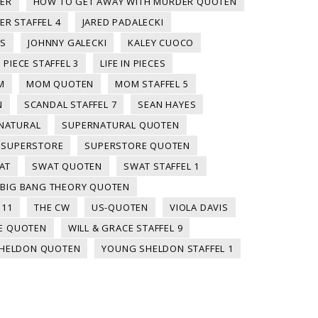
ER
HOW TO GET AWAY WITH MURDER QUOTEN
R STAFFEL 4
JARED PADALECKI
NS
JOHNNY GALECKI
KALEY CUOCO
N PIECE STAFFEL 3
LIFE IN PIECES
M
MOM QUOTEN
MOM STAFFEL 5
N
SCANDAL STAFFEL 7
SEAN HAYES
NATURAL
SUPERNATURAL QUOTEN
SUPERSTORE
SUPERSTORE QUOTEN
AT
SWAT QUOTEN
SWAT STAFFEL 1
 BIG BANG THEORY QUOTEN
 11
THE CW
US-QUOTEN
VIOLA DAVIS
CE QUOTEN
WILL & GRACE STAFFEL 9
HELDON QUOTEN
YOUNG SHELDON STAFFEL 1