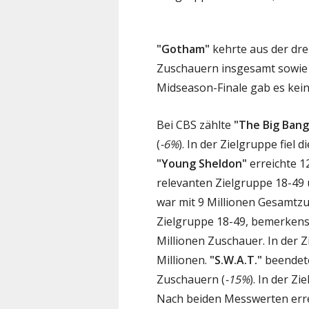
"Gotham"
kehrte aus der dre
Zuschauern insgesamt sowie 
Midseason-Finale gab es kei
Bei CBS zählte
"The Big Bang
(
-6%
). In der Zielgruppe fiel
"Young Sheldon"
erreichte 12
relevanten Zielgruppe 18-4
war mit 9 Millionen Gesamtzu
Zielgruppe 18-49, bemerkens
Millionen Zuschauer. In der 
Millionen.
"S.W.A.T."
beendete
Zuschauern (
-15%
). In der Z
Nach beiden Messwerten errei