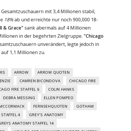
Gesamtzuschauern mit 3,4 Millionen stabil,
pe
18%
ab und erreichte nur noch 900,000 18-
ll & Grace"
sank abermals auf 4 Millionen
illionen in der begehrten Zielgruppe.
"Chicago
esamtzuschauern unverändert, legte jedoch in
auf 1,1 Millionen zu.
RIS
ARROW
ARROW QUOTEN
ENZIE
CAMREN BICONDOVA
CHICAGO FIRE
CAGO FIRE STAFFEL 6
COLIN HANKS
DEBRA MESSING
ELLEN POMPEO
 MCCORMACK
FERNSEHQUOTEN
GOTHAM
STAFFEL 4
GREY'S ANATOMY
GREYS ANATOMY STAFFEL 14