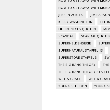
HOW TO GET AWAY WITH MURD
HOW TO GET AWAY WITH MURDE
JENSEN ACKLES
JIM PARSO
KERRY WASHINGTON
LIFE I
LIFE IN PIECES QUOTEN
MO
SCANDAL
SCANDAL QUOTE
SUPERHELDENSERIE
SUPER
SUPERNATURAL STAFFEL 13
SUPERSTORE STAFFEL 3
SW
THE BIG BANG THEORY
THE
THE BIG BANG THEORY STAFFEL
WILL & GRACE
WILL & GRA
YOUNG SHELDON
YOUNG S