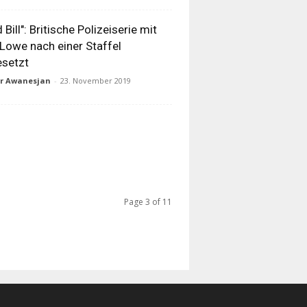
d Bill": Britische Polizeiserie mit
Lowe nach einer Staffel
esetzt
ur Awanesjan
-
23. November 2019
Page 3 of 11