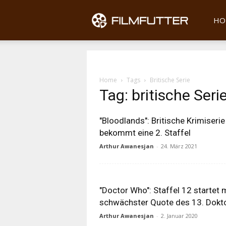
Filmfu
HO
Home
Tags
Britische Serie
Tag: britische Seri
"Bloodlands": Britische Krimiserie
bekommt eine 2. Staffel
Arthur Awanesjan
-
24. März 2021
"Doctor Who": Staffel 12 startet 
schwächster Quote des 13. Dokt
Arthur Awanesjan
-
2. Januar 2020