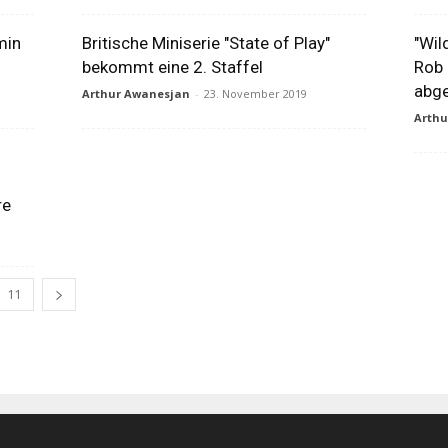
min
Britische Miniserie "State of Play"
"Wil
bekommt eine 2. Staffel
Rob 
abg
Arthur Awanesjan
-
23. November 2019
Arth
re
11