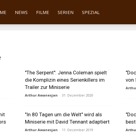
tter
ME
NEWS
FILME
SERIEN
SPEZIAL
e
"The Serpent": Jenna Coleman spielt
"Doc
die Komplizin eines Serienkillers im
von 
Trailer zur Miniserie
Arth
Arthur Awanesjan
-
31. Dezember 2020
mit
"In 80 Tagen um die Welt" wird als
"Doc
ors
Miniserie mit David Tennant adaptiert
best
Arthur Awanesjan
-
11. Dezember 2019
Arth