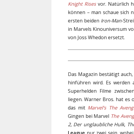
Knight Rises
vor. Natürlich 
können – man schaue sich nu
ersten beiden
Iron-Man
-Stre
in Marvels Kinouniversum v
von Joss Whedon ersetzt.
Das Magazin bestätigt auch,
hinführen wird. Es werden a
Superhelden Filme zwisch
liegen. Warner Bros. hat es of
das mit
Marvel’s The Aveng
Gingen bei Marvel
The Aveng
2
,
Der unglaubliche Hulk
,
Th
League
nur zwei sein, wobei