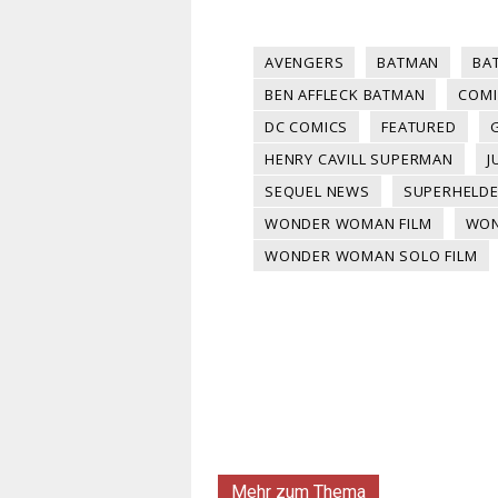
AVENGERS
BATMAN
BA
BEN AFFLECK BATMAN
COMI
DC COMICS
FEATURED
HENRY CAVILL SUPERMAN
J
SEQUEL NEWS
SUPERHELD
WONDER WOMAN FILM
WON
WONDER WOMAN SOLO FILM
Mehr zum Thema