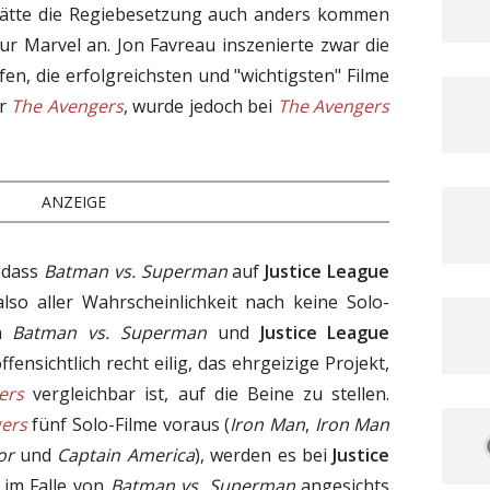
hätte die Regiebesetzung auch anders kommen
r Marvel an. Jon Favreau inszenierte zwar die
ifen, die erfolgreichsten und "wichtigsten" Filme
or
The Avengers
, wurde jedoch bei
The Avengers
ANZEIGE
 dass
Batman vs. Superman
auf
Justice League
lso aller Wahrscheinlichkeit nach keine Solo-
en
Batman vs. Superman
und
Justice League
fensichtlich recht eilig, das ehrgeizige Projekt,
ers
vergleichbar ist, auf die Beine zu stellen.
ers
fünf Solo-Filme voraus (
Iron Man
,
Iron Man
or
und
Captain America
), werden es bei
Justice
 im Falle von
Batman vs. Superman
angesichts