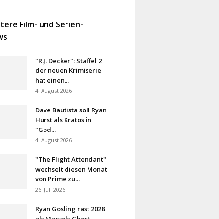
tere Film- und Serien-
ws
"R.J. Decker": Staffel 2
der neuen Krimiserie
hat einen...
4. August 2026
Dave Bautista soll Ryan
Hurst als Kratos in
"God...
4. August 2026
"The Flight Attendant"
wechselt diesen Monat
von Prime zu...
26. Juli 2026
Ryan Gosling rast 2028
als Marvels Ghost