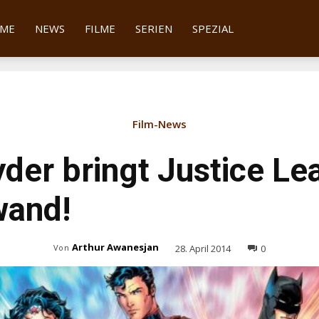
tter
ME
NEWS
FILME
SERIEN
SPEZIAL
Film-News
der bringt Justice Le
wand!
Arthur Awanesjan
28. April 2014
0
Von