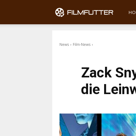
Filmfu
HO
News
Film-News
Zack Sny
die Lein