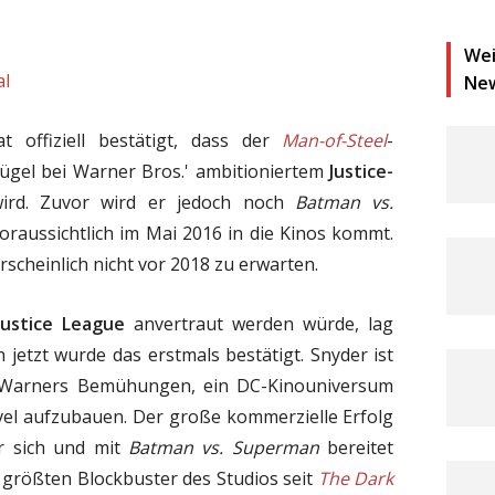
Wei
al
Ne
t offiziell bestätigt, dass der
Man-of-Steel
-
ügel bei Warner Bros.' ambitioniertem
Justice-
ird. Zuvor wird er jedoch noch
Batman vs.
oraussichtlich im Mai 2016 in die Kinos kommt.
scheinlich nicht vor 2018 zu erwarten.
Justice League
anvertraut werden würde, lag
 jetzt wurde das erstmals bestätigt. Snyder ist
r Warners Bemühungen, ein DC-Kinouniversum
el aufzubauen. Der große kommerzielle Erfolg
r sich und mit
Batman vs. Superman
bereitet
größten Blockbuster des Studios seit
The Dark