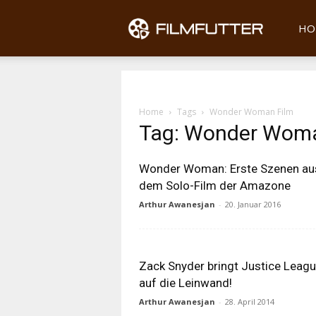
Filmfu
HO
Home
Tags
Wonder Woman Film
Tag: Wonder Woma
Wonder Woman: Erste Szenen au
dem Solo-Film der Amazone
Arthur Awanesjan
-
20. Januar 2016
Zack Snyder bringt Justice Leag
auf die Leinwand!
Arthur Awanesjan
-
28. April 2014