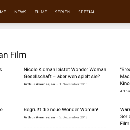
tter
ME
NEWS
FILME
SERIEN
SPEZIAL
n Film
s
Nicole Kidman leistet Wonder Woman
"Bre
Gesellschaft – aber wen spielt sie?
Mac
Kino
Arthur Awanesjan
-
3. November 2015
Arth
ue
Begrüßt die neue Wonder Woman!
Warn
Ser
Arthur Awanesjan
-
5. Dezember 2013
Film